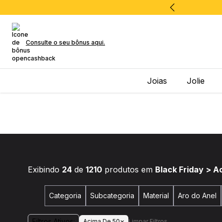
Consulte o seu bônus aqui.
Joias
Jolie
Exibindo
24
de
1210
produtos em
Black Friday > 
Categoria
Subcategoria
Material
Aro do Anel
Filtros Ativos:
×
Acima De 50
Limpar Filtros