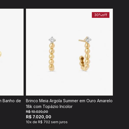
30%
off
m Banho de
Brinco Meia Argola Summer em Ouro Amarelo
18k com Topázio Incolor
R$ 10.020,00
R$ 7.020,00
10x de R$ 702 sem juros