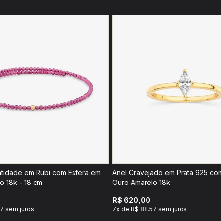
entidade em Rubi com Esfera em
Anel Cravejado em Prata 925 co
o 18k - 18 cm
Ouro Amarelo 18k
R$ 620,00
7 sem juros
7x de R$ 88.57 sem juros