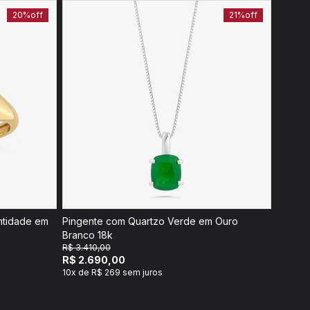
20%
off
21%
off
ntidade em
Pingente com Quartzo Verde em Ouro
Branco 18k
R$ 3.410,00
R$ 2.690,00
10x de R$ 269 sem juros