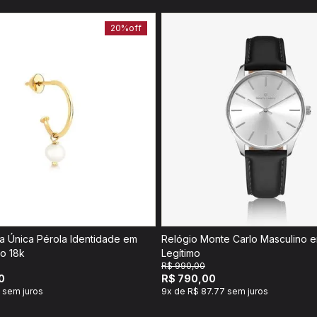
20%
off
la Única Pérola Identidade em
Relógio Monte Carlo Masculino 
o 18k
Legítimo
R$ 990,00
0
R$ 790,00
 sem juros
9x de R$ 87.77 sem juros