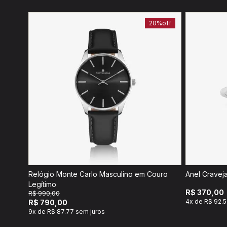
20%
off
Relógio Monte Carlo Masculino em Couro
Anel Cravej
Legítimo
R$ 370,00
R$ 990,00
4x de R$ 92.5
R$ 790,00
9x de R$ 87.77 sem juros