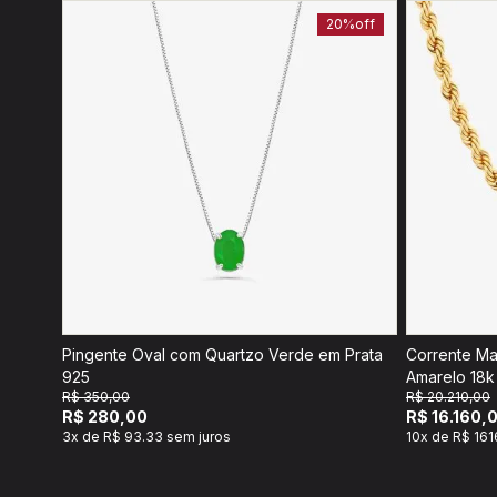
20%
off
Pingente Oval com Quartzo Verde em Prata
Corrente Ma
925
Amarelo 18k
R$ 350,00
R$ 20.210,00
R$ 280,00
R$ 16.160,
3x de R$ 93.33 sem juros
10x de R$ 161