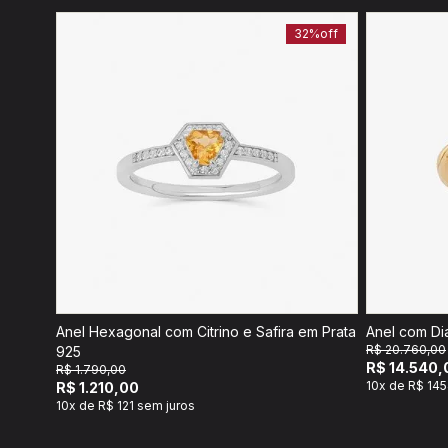
32%
off
Anel Hexagonal com Citrino e Safira em Prata
Anel com Di
R$ 20.760,00
925
R$ 14.540,
R$ 1.790,00
10x de R$ 145
R$ 1.210,00
10x de R$ 121 sem juros