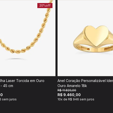
20%
off
lha Laser Torcida em Ouro
Anel Coração Personalizável Ide
 - 45 cm
Ouro Amarelo 18k
R$ 11.820,00
00
R$ 9.460,00
6 sem juros
10x de R$ 946 sem juros