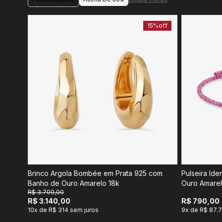
15%
off
Brinco Argola Bombée em Prata 925 com
Pulseira Id
Banho de Ouro Amarelo 18k
Ouro Amarel
R$ 3.700,00
R$ 3.140,00
R$ 790,00
10x de R$ 314 sem juros
9x de R$ 87.7