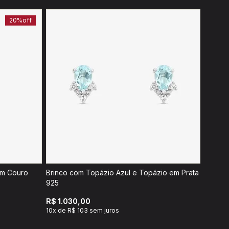
20%
off
em Couro
Brinco com Topázio Azul e Topázio em Prata
925
R$ 1.030,00
10x de R$ 103 sem juros