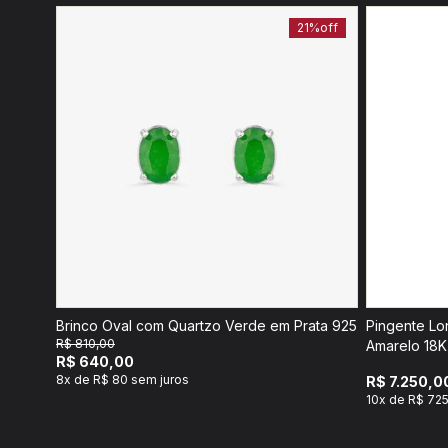
21%
off
Brinco Oval com Quartzo Verde em Prata 925
Pingente Lo
R$ 810,00
Amarelo 18K
R$ 640,00
8x de R$ 80 sem juros
R$ 7.250,0
10x de R$ 725