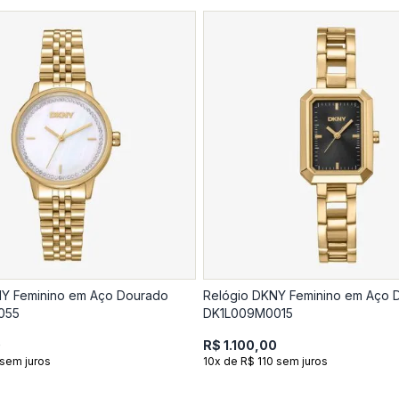
NY Feminino em Aço Dourado
Relógio DKNY Feminino em Aço 
055
DK1L009M0015
0
R$ 1.100,00
 sem juros
10x de R$ 110 sem juros