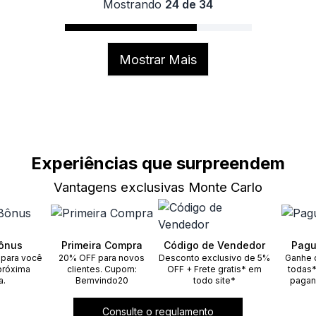
Mostrando
24 de 34
Mostrar Mais
Experiências que surpreendem
Vantagens exclusivas Monte Carlo
ônus
Primeira Compra
Código de Vendedor
Pagu
 para você
20% OFF para novos
Desconto exclusivo de 5%
Ganhe 
próxima
clientes. Cupom:
OFF + Frete gratis* em
todas*
a.
Bemvindo20
todo site*
pagan
Consulte o regulamento