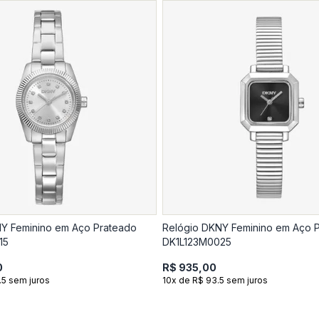
Y Feminino em Aço Prateado
Relógio DKNY Feminino em Aço 
15
DK1L123M0025
0
R$ 935,00
.5 sem juros
10x de R$ 93.5 sem juros