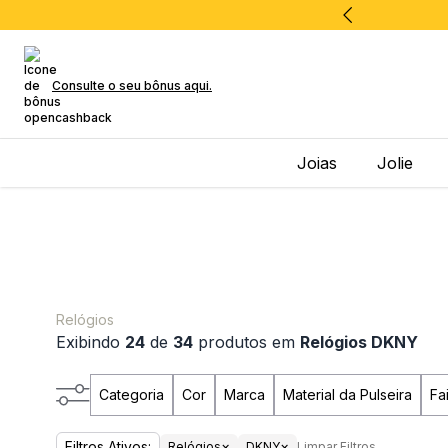
Consulte o seu bônus aqui.
Joias
Jolie
Relógios
Exibindo
24
de
34
produtos em
Relógios DKNY
Categoria
Cor
Marca
Material da Pulseira
Fa
Filtros Ativos:
×
×
Relógios
DKNY
Limpar Filtros