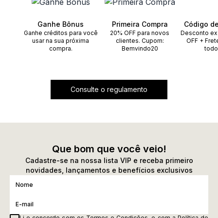
Ganhe Bônus
Primeira Compra
Código d
Ganhe créditos para você
20% OFF para novos
Desconto ex
usar na sua próxima
clientes. Cupom:
OFF + Fret
compra.
Bemvindo20
todo
Consulte o regulamento
Que bom que você veio!
Cadastre-se na nossa lista VIP e receba primeiro
novidades, lançamentos e benefícios exclusivos
Li e concordo com os
Termos e Condições
, e com a
Política de