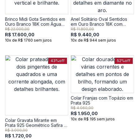
Brinco Midi Gota Sentidos em
Anel Solitário Oval Sentidos
Ouro Branco 18K com Água
em Ouro Branco 18K com
Marinha e Diamantes
Água Marinha e Diamantes
R$ 22.000,00
R$ 11.800,00
R$ 17.600,00
R$ 9.440,00
10x de R$ 1760 sem juros
10x de R$ 944 sem juros
43%
off
52%
off
Colar Franjas com Topázio em
Prata 925
R$ 4.060,00
R$ 1.950,00
10x de R$ 195 sem juros
Colar Gravata Mirante em
Prata 925 Geométrico Safira -
50 cm
R$ 3.000,00
R$ 1.720,00