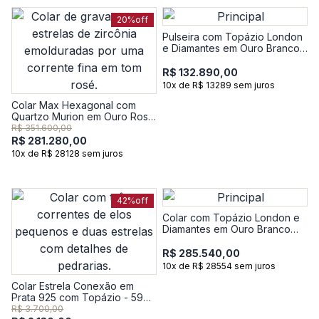
20%
off
Pulseira com Topázio London
e Diamantes em Ouro Branco
18k
R$ 132.890,00
10x de R$ 13289 sem juros
Colar Max Hexagonal com
Quartzo Murion em Ouro Rosé
18k
R$ 351.600,00
R$ 281.280,00
10x de R$ 28128 sem juros
42%
off
Colar com Topázio London e
Diamantes em Ouro Branco
18k
R$ 285.540,00
10x de R$ 28554 sem juros
Colar Estrela Conexão em
Prata 925 com Topázio - 59
cm
R$ 3.700,00