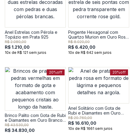
Anel Estrelas com Pérola e
Pingente Hexagonal com
Topázio em Prata 925
Quartzo Murion em Ouro Rosé
18k
R$ 2.080,00
R$ 8.020,00
R$ 1.210,00
R$ 6.420,00
10x de R$ 121 sem juros
10x de R$ 642 sem juros
20%
off
20%
off
Anel Solitário com Gota de
Rubi e Diamantes em Ouro
Brinco Palito com Gota de Rubi
Branco 18k
R$ 20.760,00
e Diamantes em Ouro Branco
R$ 16.610,00
18k
R$ 43.530,00
10x de R$ 1661 sem juros
R$ 34.830,00