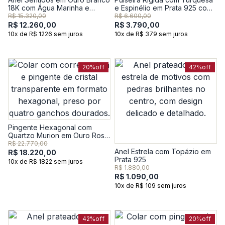
18K com Água Marinha e
e Espinélio em Prata 925 com
Diamantes
Banho de Ródio Negro - 18 cm
R$ 15.320,00
R$ 6.600,00
R$ 12.260,00
R$ 3.790,00
10x de R$ 1226 sem juros
10x de R$ 379 sem juros
20%
off
42%
off
Pingente Hexagonal com
Quartzo Murion em Ouro Rosé
18k
R$ 22.770,00
Anel Estrela com Topázio em
R$ 18.220,00
Prata 925
10x de R$ 1822 sem juros
R$ 1.880,00
R$ 1.090,00
10x de R$ 109 sem juros
42%
off
20%
off