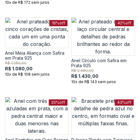
10x de R$ 172 sem juros
16%
off
42%
off
Anel Meia Aliança com Safira
em Prata 925
Anel Círculo com Safira em
R$ 1.280,00
Prata 925
R$ 1.080,00
R$ 2.480,00
10x de R$ 108 sem juros
R$ 1.430,00
10x de R$ 143 sem juros
20%
off
43%
off
Anel Sentidos em Ouro Branco
Pulseira Rígida com Turquesa