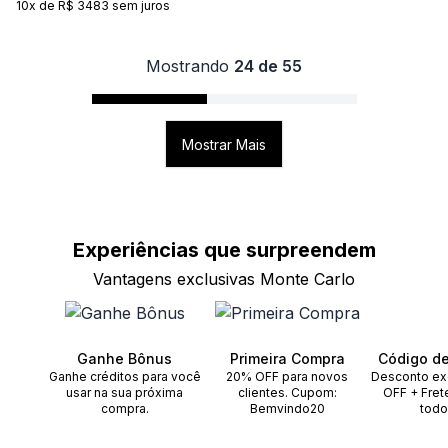
10x de R$ 3483 sem juros
Mostrando
24 de 55
Mostrar Mais
Experiências que
surpreendem
Vantagens exclusivas Monte Carlo
Ganhe Bônus
Primeira Compra
Código d
Ganhe créditos para você
20% OFF para novos
Desconto ex
usar na sua próxima
clientes. Cupom:
OFF + Fret
compra.
Bemvindo20
todo