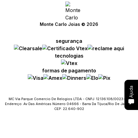
Compre com um Embaixador
Monte Carlo Joias © 2026
Consulte seu pedido
segurança
Solicite troca ou devolução
tecnologias
Conheça o Bônus MC
formas de pagamento
Fale com o SAC
Ajuda
MC Via Parque Comercio De Relogios LTDA - CNPJ: 12.136.108/0023-09
Endereço: Av Das Américas Número 04666 - Barra Da Tijuca/Rio De Janeiro
CEP: 22.640-902