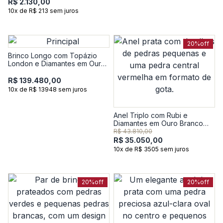
R$ 2.130,00
10x de R$ 213 sem juros
20%
off
Brinco Longo com Topázio
London e Diamantes em Ouro
Branco 18k
R$ 139.480,00
10x de R$ 13948 sem juros
Anel Triplo com Rubi e
Diamantes em Ouro Branco
18k
R$ 43.810,00
R$ 35.050,00
10x de R$ 3505 sem juros
20%
off
20%
off