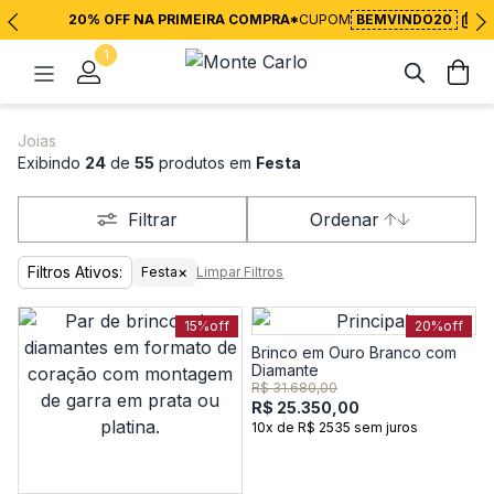
20% OFF NA PRIMEIRA COMPRA*
CUPOM
BEMVINDO20
1
Joias
Exibindo
24
de
55
produtos em
Festa
Filtrar
Ordenar
Filtros Ativos:
×
Festa
Limpar Filtros
15%
off
20%
off
Brinco em Ouro Branco com
Diamante
R$ 31.680,00
R$ 25.350,00
10x de R$ 2535 sem juros