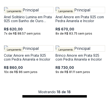
Lançamento
Lançamento
Anel Solitário Lumina em Prata
Anel Amore em Prata 925 com
925 com Banho de Ouro
Pedra Amarela e Incolor
Amarelo 18K com Pedra
Incolor
R$ 620,00
R$ 670,00
7x de R$ 88.57 sem juros
8x de R$ 83.75 sem juros
Lançamento
Lançamento
Colar Amore em Prata 925
Brinco Amore em Prata 925
com Pedra Amarela e Incolor
com Pedra Amarela e Incolor
R$ 860,00
R$ 730,00
10x de R$ 86 sem juros
9x de R$ 81.11 sem juros
Mostrando
18 de 18