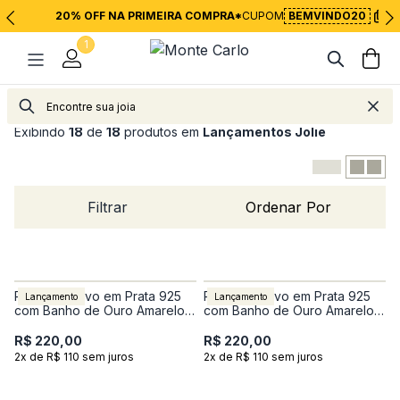
20% OFF NA PRIMEIRA COMPRA*
CUPOM
BEMVINDO20
1
Exibindo
18
de
18
produtos em
Lançamentos Jolie
Filtrar
Ordenar Por
Pulseira Trevo em Prata 925
Pulseira Trevo em Prata 925
Lançamento
Lançamento
com Banho de Ouro Amarelo
com Banho de Ouro Amarelo
18K
18K
R$ 220,00
R$ 220,00
2x de R$ 110 sem juros
2x de R$ 110 sem juros