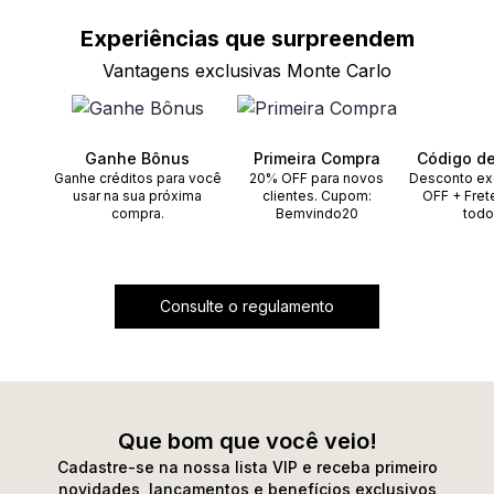
Experiências que
surpreendem
Vantagens exclusivas Monte Carlo
Ganhe Bônus
Primeira Compra
Código d
Ganhe créditos para você
20% OFF para novos
Desconto ex
usar na sua próxima
clientes. Cupom:
OFF + Fret
compra.
Bemvindo20
todo
Consulte o regulamento
Que bom que você veio!
Cadastre-se na nossa lista VIP e receba primeiro
novidades, lançamentos e benefícios exclusivos