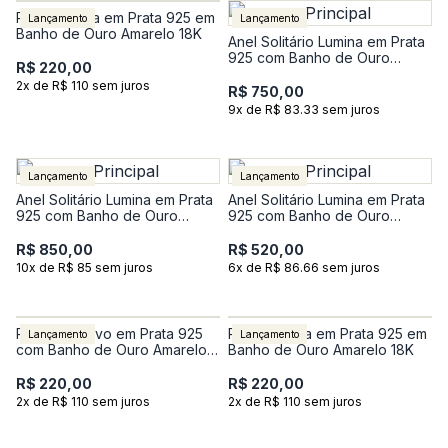
Pulseira Figa em Prata 925 em
Lançamento
Lançamento
Banho de Ouro Amarelo 18K
Anel Solitário Lumina em Prata
925 com Banho de Ouro
R$ 220,00
Amarelo 18K com Pedra
2x de R$ 110 sem juros
Incolor
R$ 750,00
9x de R$ 83.33 sem juros
Lançamento
Lançamento
Anel Solitário Lumina em Prata
Anel Solitário Lumina em Prata
925 com Banho de Ouro
925 com Banho de Ouro
Amarelo 18K com Pedra
Amarelo 18K com Pedra
Incolor
Incolor
R$ 850,00
R$ 520,00
10x de R$ 85 sem juros
6x de R$ 86.66 sem juros
Pulseira Trevo em Prata 925
Pulseira Figa em Prata 925 em
Lançamento
Lançamento
com Banho de Ouro Amarelo
Banho de Ouro Amarelo 18K
18K
R$ 220,00
R$ 220,00
2x de R$ 110 sem juros
2x de R$ 110 sem juros