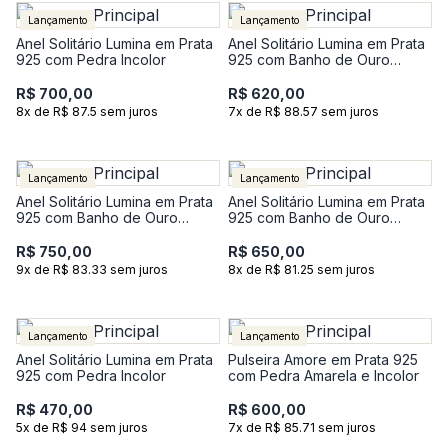
Lançamento
Lançamento
Anel Solitário Lumina em Prata
Anel Solitário Lumina em Prata
925 com Pedra Incolor
925 com Banho de Ouro
Amarelo 18K com Pedra
Incolor
R$ 700,00
R$ 620,00
8x de R$ 87.5 sem juros
7x de R$ 88.57 sem juros
Lançamento
Lançamento
Anel Solitário Lumina em Prata
Anel Solitário Lumina em Prata
925 com Banho de Ouro
925 com Banho de Ouro
Amarelo 18K com Pedra
Amarelo 18K com Pedra
Incolor
Incolor
R$ 750,00
R$ 650,00
9x de R$ 83.33 sem juros
8x de R$ 81.25 sem juros
Lançamento
Lançamento
Anel Solitário Lumina em Prata
Pulseira Amore em Prata 925
925 com Pedra Incolor
com Pedra Amarela e Incolor
R$ 470,00
R$ 600,00
5x de R$ 94 sem juros
7x de R$ 85.71 sem juros