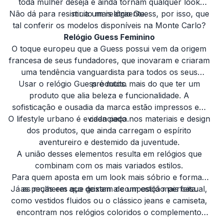
toda mulher deseja e ainda tornam qualquer look
Não dá para resistir a um relógio Guess, por isso, que
muito mais atraente.
tal conferir os modelos disponíveis na Monte Carlo?
Relógio Guess Feminino
O toque europeu que a Guess possui vem da origem
francesa de seus fundadores, que inovaram e criaram
uma tendência vanguardista para todos os seus
Usar o relógio Guess é muito mais do que ter um
produtos.
produto que alia beleza e funcionalidade. A
sofisticação e ousadia da marca estão impressos em
O lifestyle urbano é evidenciado nos materiais e design
cada peça.
dos produtos, que ainda carregam o espírito
aventureiro e destemido da juventude.
A união desses elementos resulta em relógios que
combinam com os mais variados estilos.
Para quem aposta em um look mais sóbrio e formal,
Já as mulheres que gostam de um estilo mais casual,
as peças em aço deixam a composição perfeita.
como vestidos fluidos ou o clássico jeans e camiseta,
encontram nos relógios coloridos o complemento