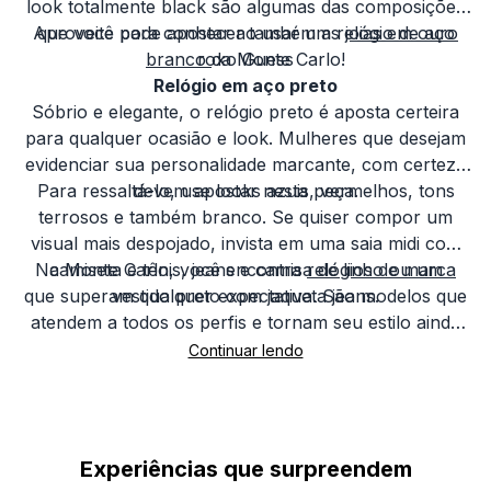
look totalmente black são algumas das composições
Aproveite para conhecer também as
que você pode apostar ao usar um relógio de aço
joias em ouro
branco
roxo Guess
da Monte Carlo!
Relógio em aço preto
Sóbrio e elegante, o relógio preto é aposta certeira
para qualquer ocasião e look. Mulheres que desejam
evidenciar sua personalidade marcante, com certeza
Para ressaltá-lo, use looks azuis, vermelhos, tons
devem apostar nesta peça.
terrosos e também branco. Se quiser compor um
visual mais despojado, invista em uma saia midi com
Na Monte Carlo, você encontra
camiseta e tênis, jeans e camisa de linho ou um
relógios de marca
que superam qualquer expectativa. São modelos que
vestido preto com jaqueta jeans.
atendem a todos os perfis e tornam seu estilo ainda
mais único.
Experiências que
surpreendem