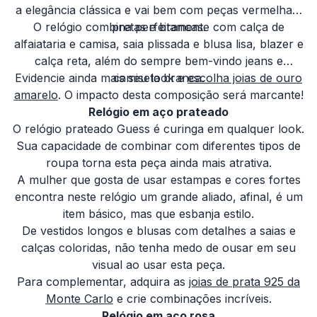
a elegância clássica e vai bem com peças vermelhas,
O relógio combina perfeitamente com calça de
pretas e brancas.
alfaiataria e camisa, saia plissada e blusa lisa, blazer e
calça reta, além do sempre bem-vindo jeans e
Evidencie ainda mais seu look e
camiseta branca.
escolha joias de ouro
amarelo
. O impacto desta composição será marcante!
Relógio em aço prateado
O relógio prateado Guess é curinga em qualquer look.
Sua capacidade de combinar com diferentes tipos de
roupa torna esta peça ainda mais atrativa.
A mulher que gosta de usar estampas e cores fortes
encontra neste relógio um grande aliado, afinal, é um
item básico, mas que esbanja estilo.
De vestidos longos e blusas com detalhes a saias e
calças coloridas, não tenha medo de ousar em seu
visual ao usar esta peça.
Para complementar, adquira as
joias de prata 925 da
Monte Carlo
e crie combinações incríveis.
Relógio em aço rosa