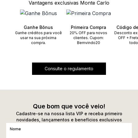
Vantagens exclusivas Monte Carlo
Ganhe Bônus
Primeira Compra
Código d
Ganhe créditos para você
20% OFF para novos
Desconto ex
usar na sua próxima
clientes. Cupom:
OFF + Fret
compra.
Bemvindo20
todo
Consulte o regulamento
Que bom que você veio!
Cadastre-se na nossa lista VIP e receba primeiro
novidades, lançamentos e benefícios exclusivos