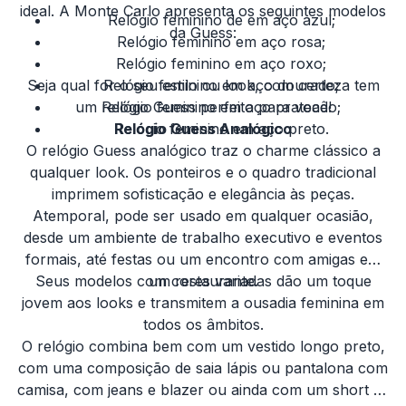
ideal. A Monte Carlo apresenta os seguintes modelos
Relógio feminino de em aço azul;
da Guess:
Relógio feminino em aço rosa;
Relógio feminino em aço roxo;
Seja qual for o seu estilo ou look, com certeza tem
Relógio feminino em aço dourado;
um relógio Guess perfeito para você!
Relógio feminino em aço prateado;
Relógio feminino em aço preto.
Relógio Guess Analógico
O relógio Guess analógico traz o charme clássico a
qualquer look. Os ponteiros e o quadro tradicional
imprimem sofisticação e elegância às peças.
Atemporal, pode ser usado em qualquer ocasião,
desde um ambiente de trabalho executivo e eventos
formais, até festas ou um encontro com amigas em
Seus modelos com cores variadas dão um toque
um restaurante.
jovem aos looks e transmitem a ousadia feminina em
todos os âmbitos.
O relógio combina bem com um vestido longo preto,
com uma composição de saia lápis ou pantalona com
camisa, com jeans e blazer ou ainda com um short de