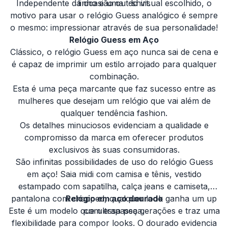
Independente da ocasião ou do visual escolhido, o
linho e uma t-shirt.
motivo para usar o relógio Guess analógico é sempre
o mesmo: impressionar através de sua personalidade!
Relógio Guess em Aço
Clássico, o relógio Guess em aço nunca sai de cena e
é capaz de imprimir um estilo arrojado para qualquer
combinação.
Esta é uma peça marcante que faz sucesso entre as
mulheres que desejam um relógio que vai além de
qualquer tendência fashion.
Os detalhes minuciosos evidenciam a qualidade e
compromisso da marca em oferecer produtos
exclusivos às suas consumidoras.
São infinitas possibilidades de uso do relógio Guess
em aço! Saia midi com camisa e tênis, vestido
estampado com sapatilha, calça jeans e camiseta,
pantalona com cropped, qualquer look ganha um up
Relógio em aço dourado
Este é um modelo que ultrapassa gerações e traz uma
com essa peça.
flexibilidade para compor looks. O dourado evidencia