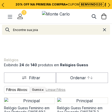
20% OFF NA PRIMEIRA COMPRA*
CUPOM
BEMVINDO20
1
Relógios
Exibindo
24
de
140
produtos em
Relógios Guess
Filtrar
Ordenar
Filtros Ativos:
×
Guess
Limpar Filtros
Relógio Guess Feminino em
Relógio Guess Feminino em
Aço Prateado GW0549L1
Aço Dourado GW0767L2