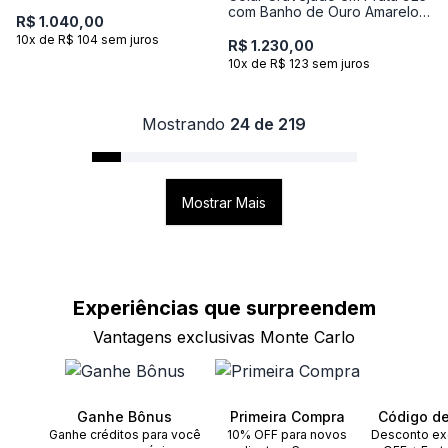
Amarelo 18K e Topázio
com Banho de Ouro Amarelo
R$ 1.040,00
18k
10x de R$ 104 sem juros
R$ 1.230,00
10x de R$ 123 sem juros
Mostrando
24 de 219
Mostrar Mais
Experiências que
surpreendem
Vantagens exclusivas Monte Carlo
Ganhe Bônus
Primeira Compra
Código d
Ganhe créditos para você
10% OFF para novos
Desconto ex