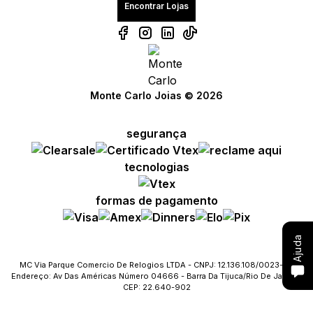
Encontrar Lojas
Compre com um Vendedor
Monte Carlo Joias © 2026
Consulte seu pedido
segurança
Solicite troca ou devolução
tecnologias
Conheça o Bônus MC
formas de pagamento
Fale com o SAC
Ajuda
MC Via Parque Comercio De Relogios LTDA - CNPJ: 12.136.108/0023-09
Endereço: Av Das Américas Número 04666 - Barra Da Tijuca/Rio De Janeiro
CEP: 22.640-902