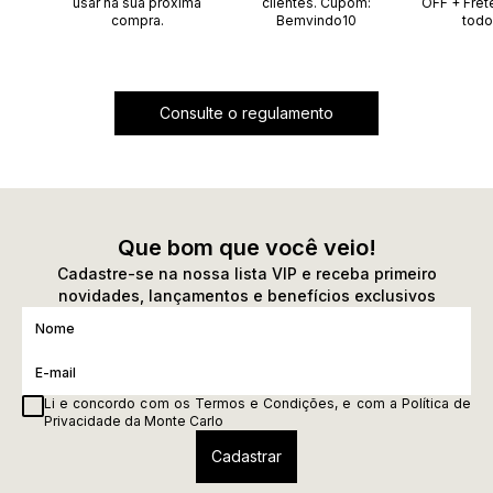
usar na sua próxima
clientes. Cupom:
OFF + Fret
compra.
Bemvindo10
todo
Consulte o regulamento
Que bom que você veio!
Cadastre-se na nossa lista VIP e receba primeiro
novidades, lançamentos e benefícios exclusivos
Li e concordo com os
Termos e Condições
, e com a
Política de
Privacidade
da Monte Carlo