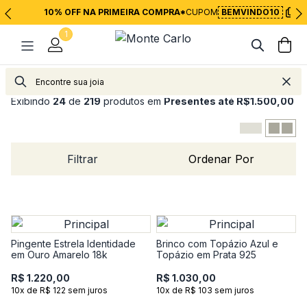
10% OFF NA PRIMEIRA COMPRA*
CUPOM
BEMVINDO10
1
Exibindo
24
de
219
produtos em
Presentes até R$1.500,00
Filtrar
Ordenar Por
Pingente Estrela Identidade
Brinco com Topázio Azul e
em Ouro Amarelo 18k
Topázio em Prata 925
R$ 1.220,00
R$ 1.030,00
10x de R$ 122 sem juros
10x de R$ 103 sem juros