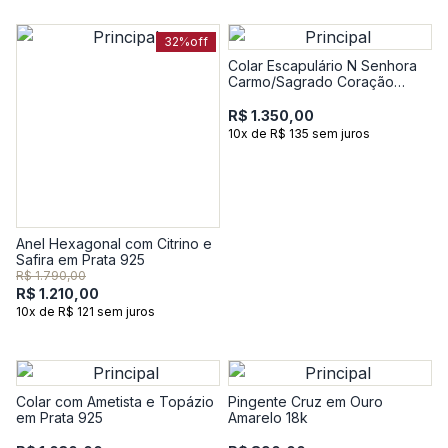
32%
off
Colar Escapulário N Senhora
Carmo/Sagrado Coração
Jesus em Prata 925 com
Banho de Ouro Amarelo 18k
R$ 1.350,00
10x de R$ 135 sem juros
Anel Hexagonal com Citrino e
Safira em Prata 925
R$ 1.790,00
R$ 1.210,00
10x de R$ 121 sem juros
Colar com Ametista e Topázio
Pingente Cruz em Ouro
em Prata 925
Amarelo 18k