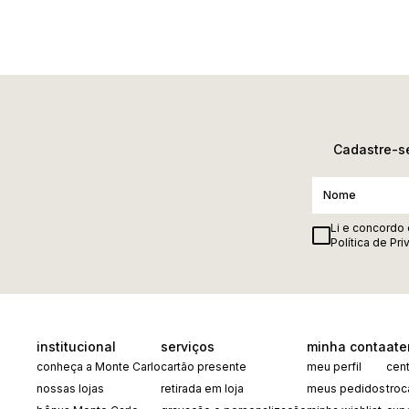
Cadastre-se
Li e concordo
Política de Pr
institucional
serviços
minha conta
ate
conheça a Monte Carlo
cartão presente
meu perfil
cent
nossas lojas
retirada em loja
meus pedidos
tro