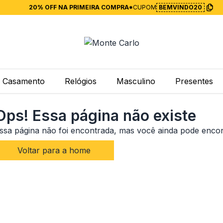
20% OFF NA PRIMEIRA COMPRA*
CUPOM
BEMVINDO20
Casamento
Relógios
Masculino
Presentes
Ops! Essa página não existe
ssa página não foi encontrada, mas você ainda pode enco
Voltar para a home