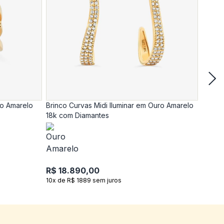
ro Amarelo
Brinco Curvas Midi Iluminar em Ouro Amarelo
Anel C
18k com Diamantes
18k c
R$ 18.890,00
R$ 17
10x de R$ 1889 sem juros
10x de