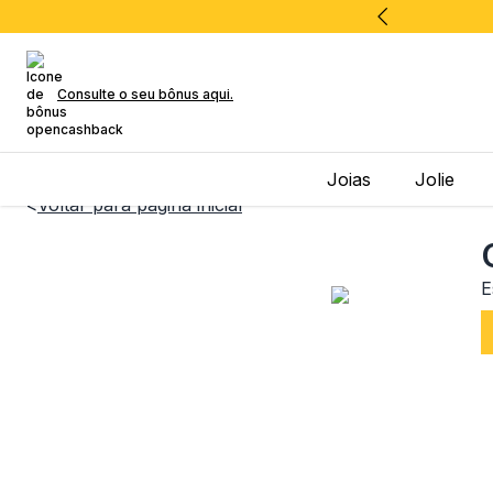
Consulte o seu bônus aqui.
Joias
Jolie
<
Voltar para página inicial
E