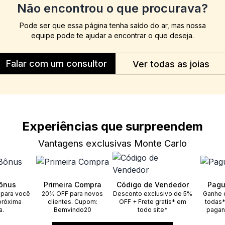
Não encontrou o que procurava?
Pode ser que essa página tenha saído do ar, mas nossa
equipe pode te ajudar a encontrar o que deseja.
Falar com um consultor
Ver todas as joias
Experiências que surpreendem
Vantagens exclusivas Monte Carlo
ônus
Primeira Compra
Código de Vendedor
Pagu
 para você
20% OFF para novos
Desconto exclusivo de 5%
Ganhe 
próxima
clientes. Cupom:
OFF + Frete gratis* em
todas*
a.
Bemvindo20
todo site*
pagan