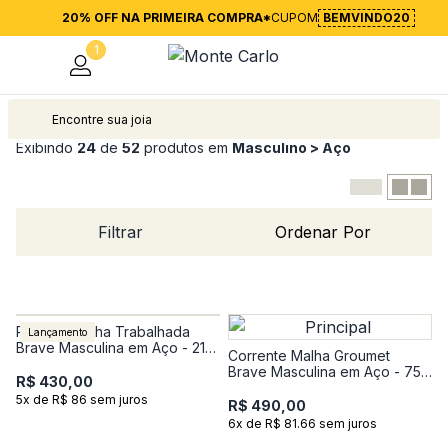
20% OFF NA PRIMEIRA COMPRA*
CUPOM
BEMVINDO20
1
Exibindo
24
de
52
produtos em
Masculino > Aço
Filtrar
Ordenar Por
Pulseira Malha Trabalhada
Lançamento
Brave Masculina em Aço - 21
Corrente Malha Groumet
cm
Brave Masculina em Aço - 75
R$ 430,00
cm
5x de R$ 86 sem juros
R$ 490,00
6x de R$ 81.66 sem juros