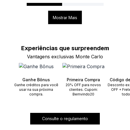
Mostrar Mais
Experiências que
surpreendem
Vantagens exclusivas Monte Carlo
Ganhe Bônus
Primeira Compra
Código d
Ganhe créditos para você
20% OFF para novos
Desconto ex
usar na sua próxima
clientes. Cupom:
OFF + Fret
compra.
Bemvindo20
todo
Consulte o regulamento