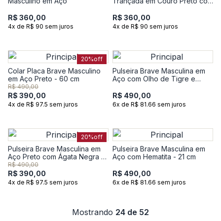
Masculino em Aço
Trançada em Couro Preto com
Aço Preto - 20 cm
R$ 360,00
R$ 360,00
4x de R$ 90 sem juros
4x de R$ 90 sem juros
20%
off
Colar Placa Brave Masculino
Pulseira Brave Masculina em
em Aço Preto - 60 cm
Aço com Olho de Tigre e
Rocha Vulcânica - 22 cm
R$ 490,00
R$ 390,00
R$ 490,00
4x de R$ 97.5 sem juros
6x de R$ 81.66 sem juros
20%
off
Pulseira Brave Masculina em
Pulseira Brave Masculina em
Aço Preto com Ágata Negra -
Aço com Hematita - 21 cm
21 cm
R$ 490,00
R$ 390,00
R$ 490,00
4x de R$ 97.5 sem juros
6x de R$ 81.66 sem juros
Mostrando
24 de 52