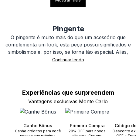
Pingente
O pingente é muito mais do que um acessório que
complementa um look, esta peça possui significados e
simbolismos e, por isso, se torna tão especial. Aliás,
eles mantém viva a tradição de nossos ancestrais, que
utilizavam amuletos de sorte, força e proteção no
pescoço.
Com o passar dos anos, esta joia se modernizou e
Experiências que
surpreendem
diversificou seu papel; contudo, não perdeu a sua
Vantagens exclusivas Monte Carlo
importância para homens e mulheres. O pingente
pode ser uma homenagem aos filhos, à família, à
profissão ou ser uma referência singela de uma época
marcante da vida ou de alguma viagem inesquecível.
Ganhe Bônus
Primeira Compra
Código d
Ganhe créditos para você
20% OFF para novos
Desconto ex
usar na sua próxima
clientes. Cupom:
OFF + Fret