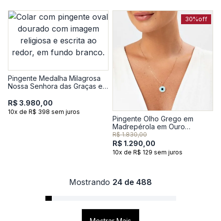
30%
off
Pingente Medalha Milagrosa
Nossa Senhora das Graças em
Ouro Amarelo 18k
R$ 3.980,00
10x de R$ 398 sem juros
Pingente Olho Grego em
Madrepérola em Ouro
Amarelo 18k
R$ 1.830,00
R$ 1.290,00
10x de R$ 129 sem juros
Mostrando
24 de 488
Mostrar Mais