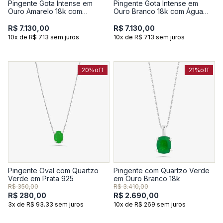
Pingente Gota Intense em
Pingente Gota Intense em
Ouro Amarelo 18k com
Ouro Branco 18k com Água
Esmeralda e 17 Pontos de
Marinha e 17 Pontos de
Diamantes
Diamantes
R$ 7.130,00
R$ 7.130,00
10x de R$ 713 sem juros
10x de R$ 713 sem juros
20%
off
21%
off
Pingente Oval com Quartzo
Pingente com Quartzo Verde
Verde em Prata 925
em Ouro Branco 18k
R$ 350,00
R$ 3.410,00
R$ 280,00
R$ 2.690,00
3x de R$ 93.33 sem juros
10x de R$ 269 sem juros