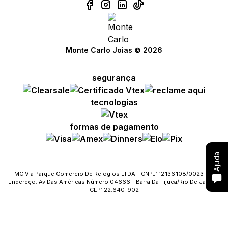
Compre com um Embaixador
Monte Carlo Joias © 2026
Consulte seu pedido
segurança
Solicite troca ou devolução
tecnologias
Conheça o Bônus MC
formas de pagamento
Fale com o SAC
Ajuda
MC Via Parque Comercio De Relogios LTDA - CNPJ: 12.136.108/0023-09
Endereço: Av Das Américas Número 04666 - Barra Da Tijuca/Rio De Janeiro
CEP: 22.640-902