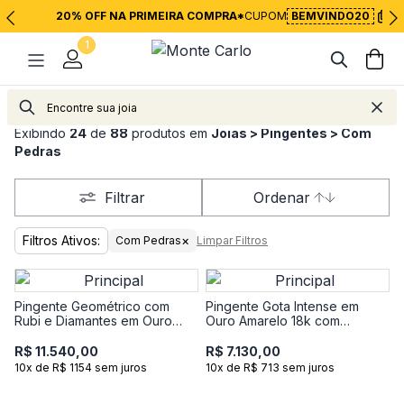
20% OFF NA PRIMEIRA COMPRA*
CUPOM
BEMVINDO20
1
Joias
Pingentes
Exibindo
24
de
88
produtos em
Joias > Pingentes > Com
Pedras
Filtrar
Ordenar
Filtros Ativos:
×
Com Pedras
Limpar Filtros
Pingente Geométrico com
Pingente Gota Intense em
Rubi e Diamantes em Ouro
Ouro Amarelo 18k com
Amarelo 18k
Esmeralda e 17 Pontos de
Diamantes
R$ 11.540,00
R$ 7.130,00
10x de R$ 1154 sem juros
10x de R$ 713 sem juros