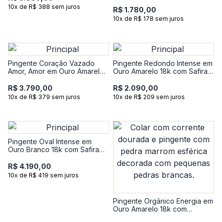
Esmeralda e Diamante
10x de R$ 388 sem juros
R$ 1.780,00
10x de R$ 178 sem juros
Pingente Coração Vazado
Pingente Redondo Intense em
Amor, Amor em Ouro Amarelo
Ouro Amarelo 18k com Safira
18K com 16 Pontos de
Azul e com 1 Ponto de
Diamantes
Diamante
R$ 3.790,00
R$ 2.090,00
10x de R$ 379 sem juros
10x de R$ 209 sem juros
Pingente Oval Intense em
Ouro Branco 18k com Safira
Azul e Diamantes
R$ 4.190,00
10x de R$ 419 sem juros
Pingente Orgânico Energia em
Ouro Amarelo 18k com
Quartzo Fumê e 7 Pontos de