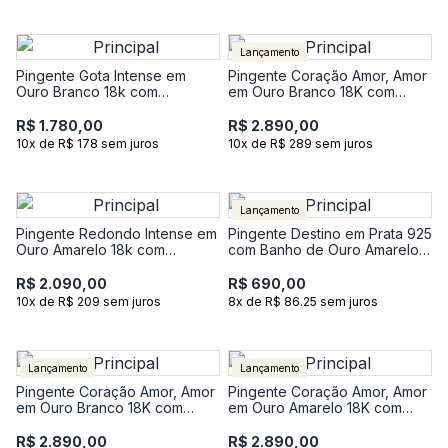
Lançamento
Pingente Gota Intense em
Pingente Coração Amor, Amor
Ouro Branco 18k com
em Ouro Branco 18K com
Esmeralda e Diamante
Topázio Sky e 9 Pontos de
Diamantes
R$ 1.780,00
R$ 2.890,00
10x de R$ 178 sem juros
10x de R$ 289 sem juros
Lançamento
Pingente Redondo Intense em
Pingente Destino em Prata 925
Ouro Amarelo 18k com
com Banho de Ouro Amarelo
Esmeralda e com 1 Ponto de
18K e Pedra Incolor
Diamante
R$ 2.090,00
R$ 690,00
10x de R$ 209 sem juros
8x de R$ 86.25 sem juros
Lançamento
Lançamento
Pingente Coração Amor, Amor
Pingente Coração Amor, Amor
em Ouro Branco 18K com
em Ouro Amarelo 18K com
Quartzo Incolor e 9 Pontos de
Quartzo Incolor e 9 Pontos de
Diamantes
Diamantes
R$ 2.890,00
R$ 2.890,00