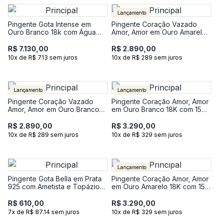
Lançamento
Pingente Gota Intense em
Pingente Coração Vazado
Ouro Branco 18k com Água
Amor, Amor em Ouro Amarelo
Marinha e 17 Pontos de
18K com 12 Pontos de
Diamantes
Diamantes
R$ 7.130,00
R$ 2.890,00
10x de R$ 713 sem juros
10x de R$ 289 sem juros
Lançamento
Lançamento
Pingente Coração Vazado
Pingente Coração Amor, Amor
Amor, Amor em Ouro Branco
em Ouro Branco 18K com 15
18K com 12 Pontos de
Pontos de Diamantes
Diamantes
R$ 2.890,00
R$ 3.290,00
10x de R$ 289 sem juros
10x de R$ 329 sem juros
Lançamento
Pingente Gota Bella em Prata
Pingente Coração Amor, Amor
925 com Ametista e Topázio
em Ouro Amarelo 18K com 15
Incolor
Pontos de Diamantes
R$ 610,00
R$ 3.290,00
7x de R$ 87.14 sem juros
10x de R$ 329 sem juros