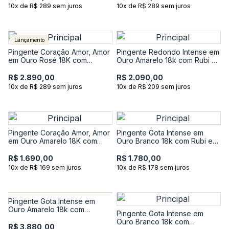
10x de R$ 289 sem juros
10x de R$ 289 sem juros
Lançamento
Pingente Coração Amor, Amor
Pingente Redondo Intense em
em Ouro Rosé 18K com
Ouro Amarelo 18k com Rubi e
Quartzo Rosa e 9 Pontos de
com 1 Ponto de Diamante
Diamantes
R$ 2.890,00
R$ 2.090,00
10x de R$ 289 sem juros
10x de R$ 209 sem juros
Pingente Coração Amor, Amor
Pingente Gota Intense em
em Ouro Amarelo 18K com
Ouro Branco 18k com Rubi e
Diamante
Diamante
R$ 1.690,00
R$ 1.780,00
10x de R$ 169 sem juros
10x de R$ 178 sem juros
Pingente Gota Intense em
Ouro Amarelo 18k com
Pingente Gota Intense em
Esmeralda e 7 Pontos de
Ouro Branco 18k com
Diamantes
R$ 3.880,00