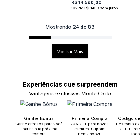
Diamantes
R$ 14.590,00
10x de R$ 1459 sem juros
Mostrando
24 de 88
Mostrar Mais
Experiências que
surpreendem
Vantagens exclusivas Monte Carlo
Ganhe Bônus
Primeira Compra
Código d
Ganhe créditos para você
20% OFF para novos
Desconto ex
usar na sua próxima
clientes. Cupom:
OFF + Fret
compra.
Bemvindo20
todo