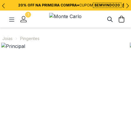
20% OFF NA PRIMEIRA COMPRA*
CUPOM
BEMVINDO20
1
Joias
Pingentes