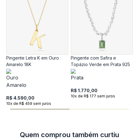
Pingente Letra K em Ouro
Pingente com Safira e
P
Amarelo 18K
Topázio Verde em Prata 925
A
S
1
R
1
R$ 1.770,00
10x de R$ 177 sem juros
R$ 4.590,00
10x de R$ 459 sem juros
Quem comprou também curtiu