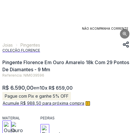
NÃO ACOMPANHA CORRENTE
Joias
Pingentes
COLEÇÃO FLORENCE
Pingente Florence Em Ouro Amarelo 18k Com 29 Pontos
De Diamantes - 9 Mm
Referencia: NIM039596
R$ 6.590,00
10x R$ 659,00
em
Pague com Pix e ganhe 5% OFF
Acumule R$ 988,50 para próxima compra
MATERIAL
PEDRAS