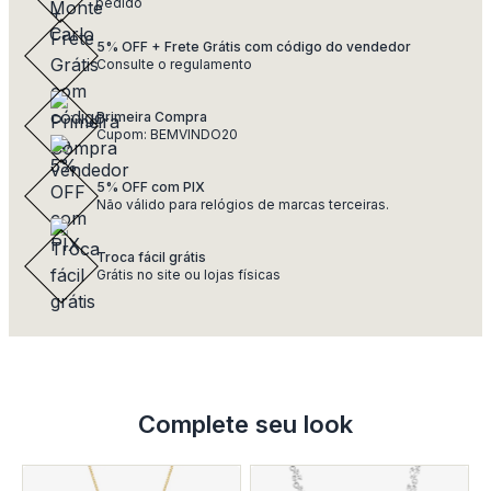
pedido
5% OFF + Frete Grátis com código do vendedor
Consulte o regulamento
Primeira Compra
Cupom: BEMVINDO20
5% OFF com PIX
Não válido para relógios de marcas terceiras.
Troca fácil grátis
Grátis no site ou lojas físicas
Complete seu look