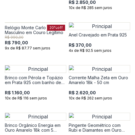
R$ 2.850,00
10x de R$ 285 sem juros
Relógio Monte Carlo
20%
off
Masculino em Couro Legítimo
Anel Cravejado em Prata 925
R$ 990,00
R$ 790,00
R$ 370,00
9x de R$ 87.77 sem juros
4x de R$ 92.5 sem juros
Brinco com Pérola e Topázio
Corrente Malha Zeta em Ouro
em Prata 925 com banho de
Amarelo 18k - 50 cm
Ouro Amarelo 18k
R$ 1.160,00
R$ 2.620,00
10x de R$ 116 sem juros
10x de R$ 262 sem juros
Brinco Orgânico Energia em
Pingente Geométrico com
Ouro Amarelo 18k com 5
Rubi e Diamantes em Ouro
Pontos de Diamantes
Amarelo 18k