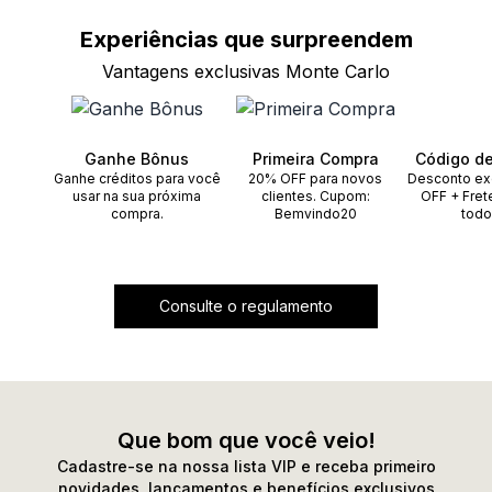
Experiências que
surpreendem
Vantagens exclusivas Monte Carlo
Ganhe Bônus
Primeira Compra
Código d
Ganhe créditos para você
20% OFF para novos
Desconto ex
usar na sua próxima
clientes. Cupom:
OFF + Fret
compra.
Bemvindo20
todo
Consulte o regulamento
Que bom que você veio!
Cadastre-se na nossa lista VIP e receba primeiro
novidades, lançamentos e benefícios exclusivos