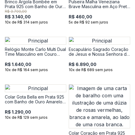
Brinco Argola Bombée em
Pulseira Malha Veneziana
Prata 925 com Banho de Ouro
Brave Masculina em Aço Preto
Amarelo 18k
- 22 cm
R$ 3.700,00
R$ 3.140,00
R$ 460,00
10x de R$ 314 sem juros
5x de R$ 92 sem juros
Relógio Monte Carlo Multi Dual
Escapulário Sagrado Coração
Time Masculino em Couro
de Jesus e Nossa Senhora do
Marrom e Mostrador Verde
Carmo em Ouro Amarelo 18k
R$ 1.640,00
R$ 6.890,00
10x de R$ 164 sem juros
10x de R$ 689 sem juros
Colar Gota Bella em Prata 925
com Banho de Ouro Amarelo
18K com Ágata Verde e
Topázio - 50 cm
R$ 1.290,00
10x de R$ 129 sem juros
Colar Coração em Prata 925