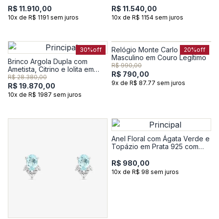
R$ 11.910,00
R$ 11.540,00
10x de R$ 1191 sem juros
10x de R$ 1154 sem juros
Relógio Monte Carlo
30%
off
20%
off
Masculino em Couro Legítimo
Brinco Argola Dupla com
R$ 990,00
Ametista, Citrino e Iolita em
R$ 790,00
Ouro Amarelo 18k
R$ 28.380,00
9x de R$ 87.77 sem juros
R$ 19.870,00
10x de R$ 1987 sem juros
Anel Floral com Ágata Verde e
Topázio em Prata 925 com
Banho de Ouro Amarelo 18k
R$ 980,00
10x de R$ 98 sem juros