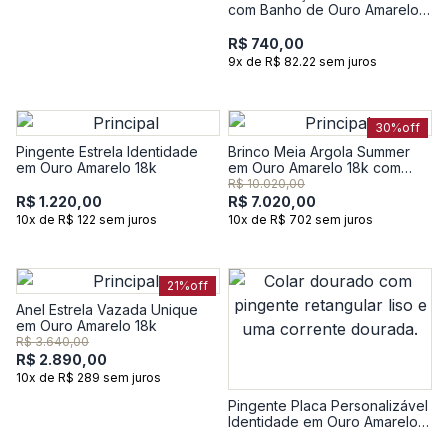
com Banho de Ouro Amarelo
18k
R$ 740,00
9x de R$ 82.22 sem juros
30%
off
Pingente Estrela Identidade
Brinco Meia Argola Summer
em Ouro Amarelo 18k
em Ouro Amarelo 18k com
Topázio Incolor
R$ 10.020,00
R$ 1.220,00
R$ 7.020,00
10x de R$ 122 sem juros
10x de R$ 702 sem juros
21%
off
Anel Estrela Vazada Unique
em Ouro Amarelo 18k
R$ 3.640,00
R$ 2.890,00
10x de R$ 289 sem juros
Pingente Placa Personalizável
Identidade em Ouro Amarelo
18k