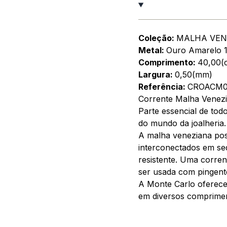
Coleção:
MALHA VEN
Metal:
Ouro Amarelo 
Comprimento:
40,00(
Largura:
0,50(mm)
Referência:
CROACM0
Corrente Malha Venez
Parte essencial de tod
do mundo da joalheria.
A malha veneziana poss
interconectados em seq
resistente. Uma corrent
ser usada com pingent
A Monte Carlo oferece 
em diversos comprimen