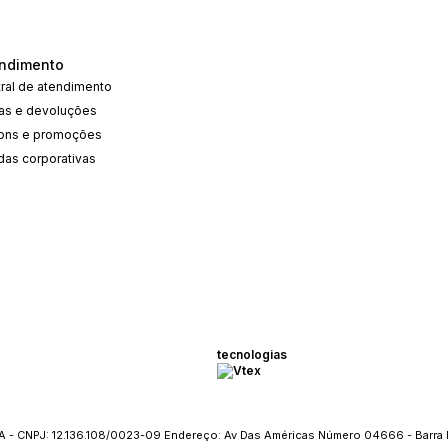
ndimento
ral de atendimento
cas e devoluções
ons e promoções
das corporativas
tecnologias
 - CNPJ: 12.136.108/0023-09 Endereço: Av Das Américas Número 04666 - Barra 