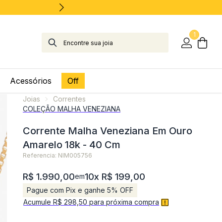
1
Acessórios
Off
Joias
Correntes
COLEÇÃO MALHA VENEZIANA
Corrente Malha Veneziana Em Ouro
Amarelo 18k - 40 Cm
Referencia: NIM005756
R$ 1.990,00
10x R$ 199,00
em
Pague com Pix e ganhe 5% OFF
Acumule R$ 298,50 para próxima compra