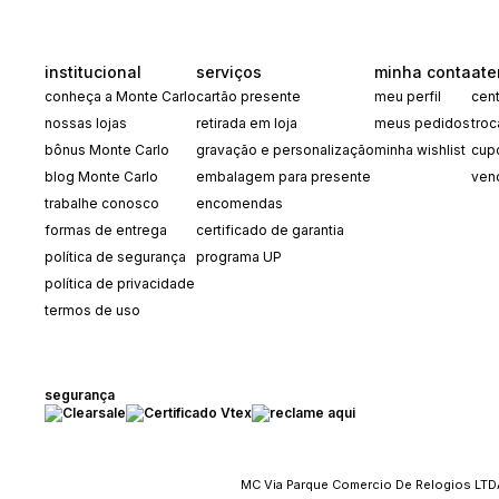
institucional
serviços
minha conta
ate
conheça a Monte Carlo
cartão presente
meu perfil
cent
nossas lojas
retirada em loja
meus pedidos
tro
bônus Monte Carlo
gravação e personalização
minha wishlist
cup
blog Monte Carlo
embalagem para presente
ven
trabalhe conosco
encomendas
formas de entrega
certificado de garantia
política de segurança
programa UP
política de privacidade
termos de uso
segurança
MC Via Parque Comercio De Relogios LTDA