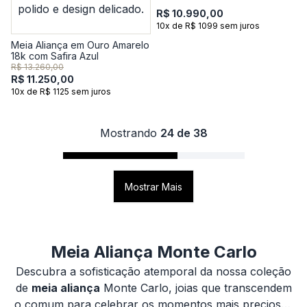
Diamantes
R$ 10.990,00
10x de R$ 1099 sem juros
Meia Aliança em Ouro Amarelo
18k com Safira Azul
R$ 13.260,00
R$ 11.250,00
10x de R$ 1125 sem juros
Mostrando
24 de 38
Mostrar Mais
Meia Aliança Monte Carlo
Descubra a sofisticação atemporal da nossa coleção
de
meia aliança
Monte Carlo, joias que transcendem
o comum para celebrar os momentos mais preciosos