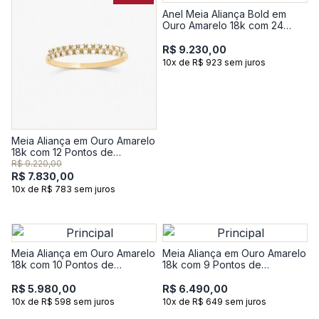
Anel Meia Aliança Bold em
Ouro Amarelo 18k com 24
Pontos de Diamantes
R$ 9.230,00
10x de R$ 923 sem juros
Meia Aliança em Ouro Amarelo
18k com 12 Pontos de
Diamantes
R$ 9.220,00
R$ 7.830,00
10x de R$ 783 sem juros
Meia Aliança em Ouro Amarelo
Meia Aliança em Ouro Amarelo
18k com 10 Pontos de
18k com 9 Pontos de
Diamantes
Diamantes
R$ 5.980,00
R$ 6.490,00
10x de R$ 598 sem juros
10x de R$ 649 sem juros