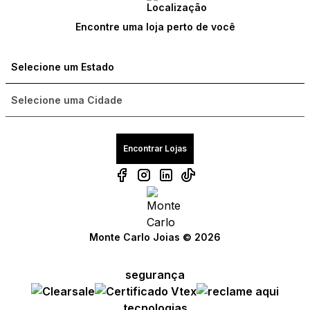
Encontre uma loja perto de você
Encontrar Lojas
Compre com um Embaixador
Compre com um Embaixador
Monte Carlo Joias © 2026
Consulte seu pedido
Consulte seu pedido
segurança
Solicite troca ou devolução
Solicite troca ou devolução
tecnologias