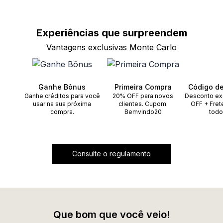
qualidade excepcional que você merece. Descubra a
brilhante é a escolha perfeita para celebrar
conquistas e reafirmar laços. Combine-a com anéis de
peça que fala ao seu coração e leve para casa um
símbolo de beleza e amor. Adquira a sua meia aliança
solitário para um look ainda mais deslumbrante ou
Experiências que
surpreendem
Monte Carlo e permita que o brilho eternize seus
use-a sozinha para um statement de elegância.
Vantagens exclusivas Monte Carlo
momentos mais felizes.
Ganhe Bônus
Primeira Compra
Código d
Ganhe créditos para você
20% OFF para novos
Desconto ex
usar na sua próxima
clientes. Cupom:
OFF + Fret
compra.
Bemvindo20
todo
Consulte o regulamento
Que bom que você veio!