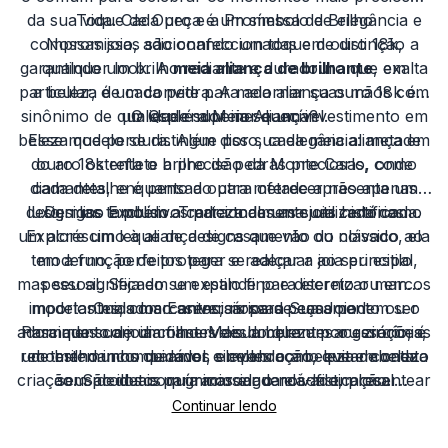
da sua vida. Cada peça é um símbolo de elegância e
Toque de Ouro e a Promessa de Brilho
compromisso, adicionando um toque de distinção a
Nossas joias são confeccionadas em ouro 18k,
garantindo um brilho radiante e duradouro que exalta
qualquer look. A
meia aliança de brilhante
, em
particular, é um convite para adornar suas mãos com
a beleza de cada pedra. A meia aliança ouro 18k é
sinônimo de qualidade superior e um investimento em
um esplendor inesquecível.
O Que é a Meia Aliança?
beleza que perdura. Além disso, cada meia aliança em
Esse modelo se distingue por sua elegância: metade
do aro ostenta o brilho de pedras preciosas, como
ouro 18k reflete a precisão da Monte Carlo, onde
diamantes, enquanto a outra metade apresenta um
cada detalhe é pensado para oferecer não apenas
design liso e polido. Tradicionalmente utilizada como
luxo, mas também a certeza de uma joia certificada.
Designs Exclusivos para todas as suas histórias
um acréscimo à aliança de casamento ou noivado, ela
Explore um leque de designs que vão do clássico ao
tem a função de proteger e realçar a joia principal,
moderno, perfeitos para se adequar ao seu estilo
mas seu significado se expande para eternizar marcos
pessoal. Seja em um estilo fino e discreto ou em
importantes, como aniversários de casamento ou o
modelos mais marcantes, nossas peças podem ser
Cuidados Essenciais para Sua Joia
adornadas com diamantes deslumbrantes ou zircônias
Para que sua joia conserve sua beleza por gerações,
nascimento de um filho. Mais do que um acessório, é
recomendamos cuidados simples como evitar contato
um testemunho de amor e celebração, que embeleza
de brilho incomparável, elevando a beleza de cada
criação. São ideais para marcar o noivado, presentear
com produtos químicos e guardá-la em local
seus dedos com graciosidade e sofisticação.
apropriado. A Monte Carlo oferece garantia em todas
alguém especial ou simplesmente para adicionar um
toque de glamour ao seu cotidiano. A meia aliança de
as suas criações, assegurando a autenticidade e a