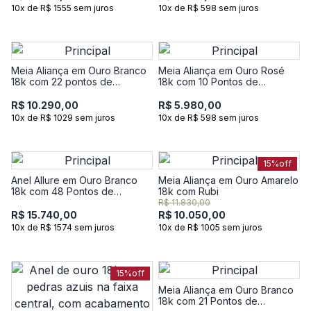
10x de R$ 1555 sem juros
10x de R$ 598 sem juros
Meia Aliança em Ouro Branco
Meia Aliança em Ouro Rosé
18k com 22 pontos de
18k com 10 Pontos de
Diamante
Diamantes
R$ 10.290,00
R$ 5.980,00
10x de R$ 1029 sem juros
10x de R$ 598 sem juros
15%
off
Anel Allure em Ouro Branco
Meia Aliança em Ouro Amarelo
18k com 48 Pontos de
18k com Rubi
Diamantes
R$ 11.830,00
R$ 15.740,00
R$ 10.050,00
10x de R$ 1574 sem juros
10x de R$ 1005 sem juros
15%
off
Meia Aliança em Ouro Branco
18k com 21 Pontos de