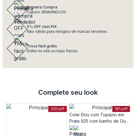
Primeira Compra
Cupom: BEMVINDO20
5% OFF com PIX
Não válido para relógios de marcas terceiras.
Troca fácil grátis
Grátis no site ou lojas físicas
Complete seu look
33%
off
16%
off
Colar Elos com Topázio em
Prata 925 com banho de Ouro
Amarelo 18k