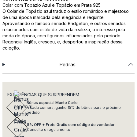
Colar com Topázio Azul e Topázio em Prata 925
O Colar de Topázio azul traduz o estilo romântico e majestoso
de uma época marcada pela elegância e requinte.
Aproveitando o famoso seriado Bridgeton, e outros seriados
relacionados com estilo de vida da realeza, o interesse pela
moda de época, com figurinos influenciados pelo período
Regencial Inglês, cresceu, e, despertou a inspiração dessa
coleção.
Pedras
EXPERIÊNCIAS QUE SURPREENDEM
Bônus especial Monte Carlo
A cada compra, ganhe 15% de bônus para o próximo
pedido
5% OFF + Frete Grátis com código do vendedor
Consulte o regulamento