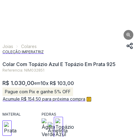
Joias
Colares
COLEÇÃO IMPERATRIZ
Colar Com Topázio Azul E Topázio Em Prata 925
Referencia: NIM032851
R$ 1.030,00
10x R$ 103,00
em
Pague com Pix e ganhe 5% OFF
Acumule R$ 154,50 para próxima compra
MATERIAL
PEDRAS