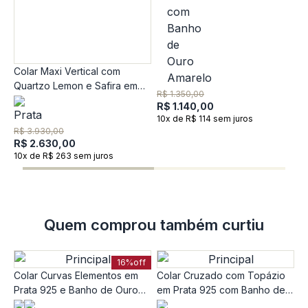
Colar Maxi Vertical com
C
Quartzo Lemon e Safira em
M
R$ 1.350,00
Prata 925
R$ 1.140,00
10x de R$ 114 sem juros
R
R$ 3.930,00
1
R$ 2.630,00
10x de R$ 263 sem juros
Quem comprou também curtiu
16%
off
Colar Curvas Elementos em
Colar Cruzado com Topázio
Prata 925 e Banho de Ouro
em Prata 925 com Banho de
Amarelo 18K - 45cm
Ouro Amarelo 18k