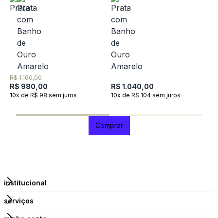
C
O
R$ 1.160,00
R$ 980,00
R$ 1.040,00
R
10x de R$ 98 sem juros
10x de R$ 104 sem juros
R
1
Comprar
institucional
serviços