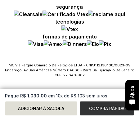
segurança
Compre com um Embaixador
Compre com um Embaixador
Compre com um Embaixador
tecnologias
Consulte seu pedido
Consulte seu pedido
Consulte seu pedido
formas de pagamento
Solicite troca ou devolução
Solicite troca ou devolução
Solicite troca ou devolução
Conheça o Bônus MC
Conheça o Bônus MC
Conheça o Bônus MC
MC Via Parque Comercio De Relogios LTDA - CNPJ: 12.136.108/0023-09
Endereço: Av Das Américas Número 04666 - Barra Da Tijuca/Rio De Janeiro
Fale com o SAC
Fale com o SAC
Fale com o SAC
CEP: 22.640-902
Ajuda
Ajuda
Ajuda
Pague R$ 1.030,00
em 10x de R$ 103 sem juros
ADICIONAR À SACOLA
COMPRA RÁPIDA