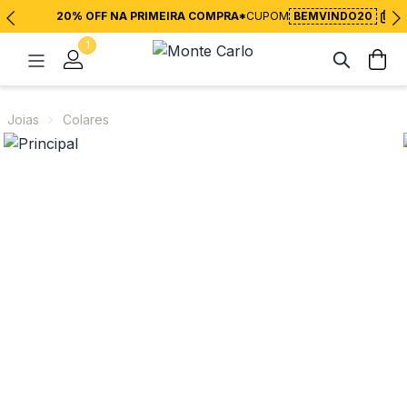
20% OFF NA PRIMEIRA COMPRA*
CUPOM
BEMVINDO20
1
Joias
Colares