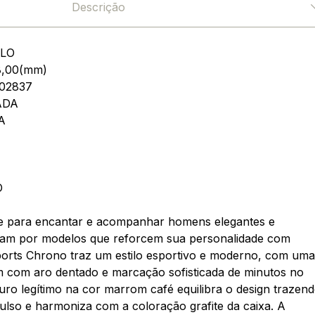
Descrição
LO
8,00(mm)
02837
ADA
A
O
de para encantar e acompanhar homens elegantes e
ram por modelos que reforcem sua personalidade com
Sports Chrono traz um estilo esportivo e moderno, com uma
 com aro dentado e marcação sofisticada de minutos no
uro legítimo na cor marrom café equilibra o design trazen
ulso e harmoniza com a coloração grafite da caixa. A