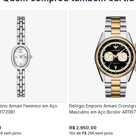
ório Armani Feminino em Aço
Relógio Emporio Armani Cronógr
11720B1
Masculino em Aço Bicolor AR116
0
R$ 2.950,00
.9 sem juros
10x de R$ 295 sem juros