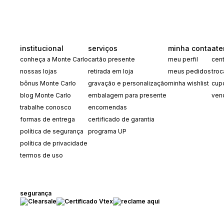
institucional
serviços
minha conta
ate
conheça a Monte Carlo
cartão presente
meu perfil
cent
nossas lojas
retirada em loja
meus pedidos
tro
bônus Monte Carlo
gravação e personalização
minha wishlist
cup
blog Monte Carlo
embalagem para presente
ven
trabalhe conosco
encomendas
formas de entrega
certificado de garantia
política de segurança
programa UP
política de privacidade
termos de uso
segurança