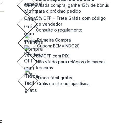
A cada compra, ganhe 15% de bônus
para o próximo pedido
5% OFF + Frete Grátis com código
do vendedor
Consulte o regulamento
Primeira Compra
Cupom: BEMVINDO20
5% OFF com PIX
Não válido para relógios de marcas
terceiras.
Troca fácil grátis
Grátis no site ou lojas físicas
do