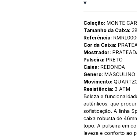
Coleção:
MONTE CAR
Tamanho da Caixa:
3
Referência:
RMRL000
Cor da Caixa:
PRATE
Mostrador:
PRATEAD
Pulseira:
PRETO
Caixa:
REDONDA
Genero:
MASCULINO
Movimento:
QUARTZ
Resistência:
3 ATM
Beleza e funcionalida
autênticos, que procu
sofisticação. A linha 
caixa robusta de 46mm
topo. A pulseira em co
leveza e conforto ao p