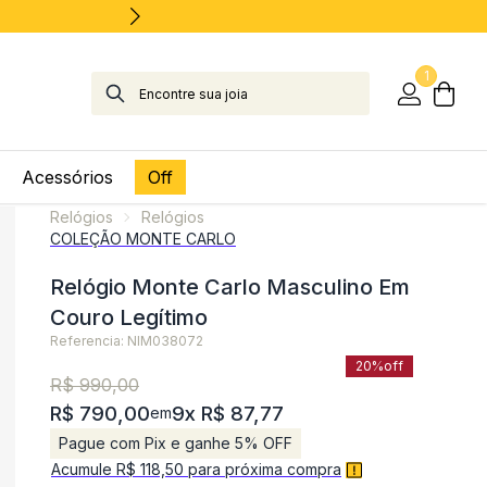
1
Acessórios
Off
Relógios
Relógios
COLEÇÃO MONTE CARLO
Relógio Monte Carlo Masculino Em
Couro Legítimo
Referencia: NIM038072
20%
off
R$ 990,00
R$ 790,00
9x R$ 87,77
em
Pague com Pix e ganhe 5% OFF
Acumule R$ 118,50 para próxima compra