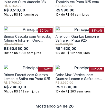
Iolita em Ouro Amarelo 18k
Topázio em Prata 925 com
Banho de Ouro Amarelo 18K
R$ 12.150,00
R$ 1.500,00
R$ 8.510,00
R$ 990,00
10x de R$ 851 sem juros
10x de R$ 99 sem juros
30%
off
33%
off
Brinco Cascata com Ametista,
Anel com Quartzo Lemon e
Citrino e Iolita em Ouro
Safira em Prata 925
Amarelo 18k
R$ 72.790,00
R$ 2.260,00
R$ 50.960,00
R$ 1.520,00
10x de R$ 5096 sem juros
10x de R$ 152 sem juros
33%
off
33%
off
Brinco Earcuff com Quartzo
Colar Maxi Vertical com
Lemon e Safira em Prata 925
Quartzo Lemon e Safira em
Prata 925
R$ 3.700,00
R$ 3.930,00
R$ 2.480,00
R$ 2.630,00
10x de R$ 248 sem juros
10x de R$ 263 sem juros
Mostrando
24 de 26