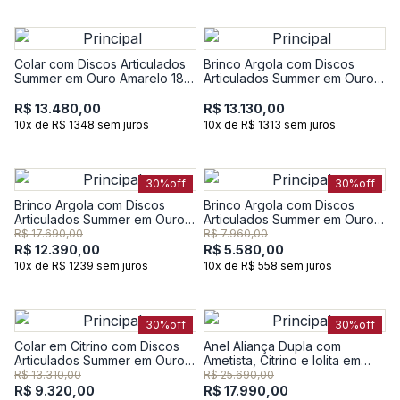
Colar com Discos Articulados
Brinco Argola com Discos
Summer em Ouro Amarelo 18k
Articulados Summer em Ouro
- 46 cm
Amarelo 18k - 15,10 mm
R$ 13.480,00
R$ 13.130,00
10x de R$ 1348 sem juros
10x de R$ 1313 sem juros
30%
off
30%
off
Brinco Argola com Discos
Brinco Argola com Discos
Articulados Summer em Ouro
Articulados Summer em Ouro
Amarelo 18k - 26,20 mm
Amarelo 18k - 8,95 mm
R$ 17.690,00
R$ 7.960,00
R$ 12.390,00
R$ 5.580,00
10x de R$ 1239 sem juros
10x de R$ 558 sem juros
30%
off
30%
off
Colar em Citrino com Discos
Anel Aliança Dupla com
Articulados Summer em Ouro
Ametista, Citrino e Iolita em
Amarelo 18k - 45 cm
Ouro Amarelo 18k
R$ 13.310,00
R$ 25.690,00
R$ 9.320,00
R$ 17.990,00