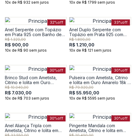
10x de R$ 932 sem juros
10x de R$ 1799 sem juros
32%
off
33%
off
Anel Serpente com Topázio
Anel Duplo Serpente com
em Prata 925 com Banho de
Topázio em Prata 925 com
Ouro Amarelo 18K
Banho de Ouro Amarelo 18K
R$ 1.320,00
R$ 1.800,00
R$ 900,00
R$ 1.210,00
10x de R$ 90 sem juros
10x de R$ 121 sem juros
30%
off
30%
off
Brinco Stud com Ametista,
Pulseira com Ametista, Citrino
Citrino e Iolita em Ouro
e Iolita em Ouro Amarelo 18k -
Amarelo 18k
18cm
R$ 10.040,00
R$ 79.920,00
R$ 7.030,00
R$ 55.950,00
10x de R$ 703 sem juros
10x de R$ 5595 sem juros
30%
off
30%
off
Anel Aliança Tripla com
Pingente Mandala com
Ametista, Citrino e Iolita em
Ametista, Citrino e Iolita em
Ouro Amarelo 18k
Ouro Amarelo 18k
R$ 33.550,00
R$ 20.490,00