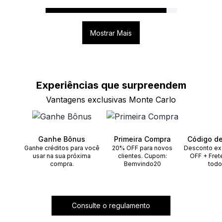
Mostrar Mais
Experiências que
surpreendem
Vantagens exclusivas Monte Carlo
Ganhe Bônus
Primeira Compra
Código d
Ganhe créditos para você
20% OFF para novos
Desconto ex
usar na sua próxima
clientes. Cupom:
OFF + Fret
compra.
Bemvindo20
todo
Consulte o regulamento