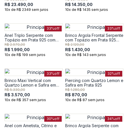
R$ 23.490,00
R$ 14.350,00
10x de R$ 2349 sem juros
10x de R$ 1435 sem juros
33%
off
33%
off
Anel Triplo Serpente com
Brinco Argola Frontal Serpente
Topázio em Prata 925 com
com Topázio em Prata 925
Banho de Ouro Amarelo 18K
com Banho de Ouro Amarelo
R$ 2.970,00
R$ 2.120,00
18K
R$ 1.990,00
R$ 1.430,00
10x de R$ 199 sem juros
10x de R$ 143 sem juros
33%
off
32%
off
Brinco Maxi Vertical com
Piercing com Quartzo Lemon e
Quartzo Lemon e Safira em
Safira em Prata 925
Prata 925
R$ 5.330,00
R$ 1.280,00
R$ 3.570,00
R$ 870,00
10x de R$ 357 sem juros
10x de R$ 87 sem juros
30%
off
34%
off
Anel com Ametista, Citrino e
Brinco Argola Serpente com