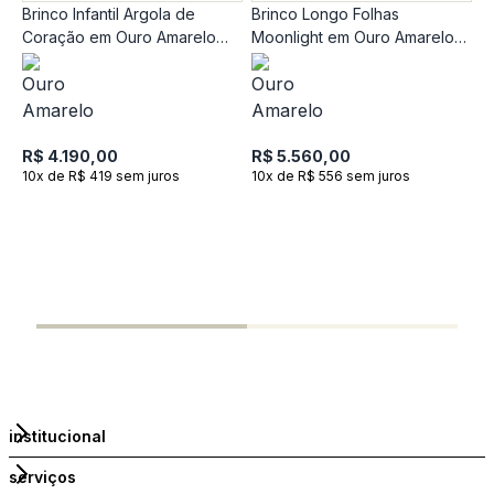
Brinco Infantil Argola de
Brinco Longo Folhas
Coração em Ouro Amarelo
Moonlight em Ouro Amarelo
18k
18k com Pérola
R$ 4.190,00
R$ 5.560,00
10x de R$ 419 sem juros
10x de R$ 556 sem juros
B
1
R
R
1
institucional
serviços