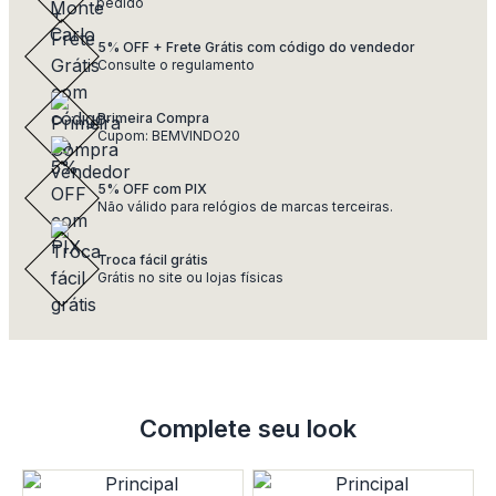
pedido
5% OFF + Frete Grátis com código do vendedor
Consulte o regulamento
Primeira Compra
Cupom: BEMVINDO20
5% OFF com PIX
Não válido para relógios de marcas terceiras.
Troca fácil grátis
Grátis no site ou lojas físicas
Complete seu look