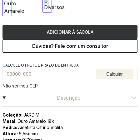
ADICIONAR À SACOLA
Dúvidas? Fale com um consultor
CALCULE O FRETE E PRAZO DE ENTREGA
Calcular
Não sei meu CEP
Descrição
Coleção:
JARDIM
Metal:
Ouro Amarelo 18k
Pedra:
Ametista,Citrino eIolita
Altura:
6,55(mm)
Largura:
9,70(mm)