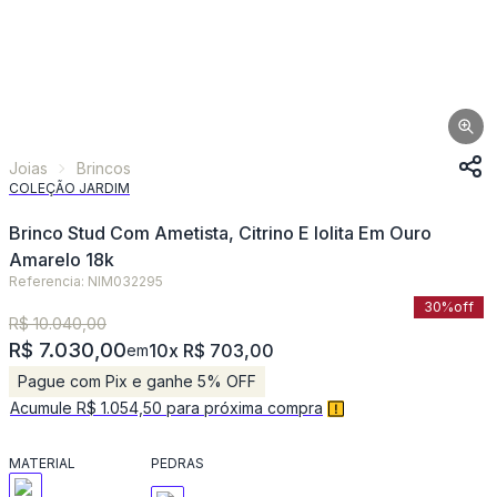
Joias
Brincos
COLEÇÃO JARDIM
Brinco Stud Com Ametista, Citrino E Iolita Em Ouro
Amarelo 18k
Referencia: NIM032295
30%
off
R$ 10.040,00
R$ 7.030,00
10x R$ 703,00
em
Pague com Pix e ganhe 5% OFF
Acumule R$ 1.054,50 para próxima compra
MATERIAL
PEDRAS