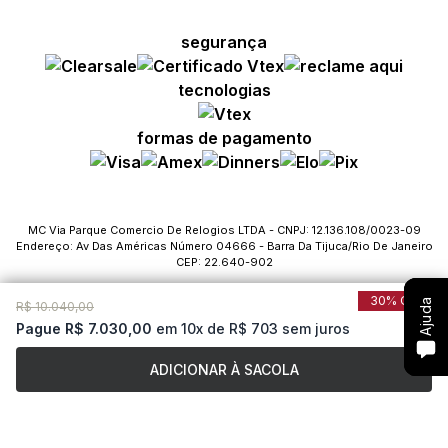
segurança
Compre com um Embaixador
Compre com um Embaixador
Compre com um Embaixador
tecnologias
Consulte seu pedido
Consulte seu pedido
Consulte seu pedido
formas de pagamento
Solicite troca ou devolução
Solicite troca ou devolução
Solicite troca ou devolução
Conheça o Bônus MC
Conheça o Bônus MC
Conheça o Bônus MC
MC Via Parque Comercio De Relogios LTDA - CNPJ: 12.136.108/0023-09
Endereço: Av Das Américas Número 04666 - Barra Da Tijuca/Rio De Janeiro
Fale com o SAC
Fale com o SAC
Fale com o SAC
CEP: 22.640-902
30% Off
Ajuda
Ajuda
Ajuda
R$ 10.040,00
Pague R$ 7.030,00
em 10x de R$ 703 sem juros
ADICIONAR À SACOLA