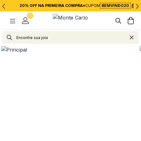
20% OFF NA PRIMEIRA COMPRA*
CUPOM
BEMVINDO20
1
Joias
Brincos