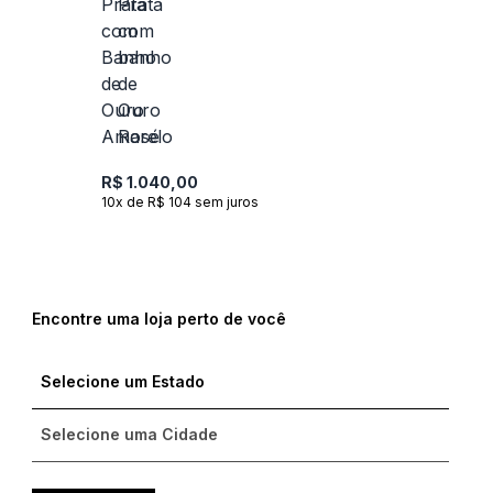
R$ 1.040,00
10x de R$ 104 sem juros
Encontre uma loja perto de você
Compre com um Embaixador
Compre com um Embaixador
Compre com um Embaixador
Consulte seu pedido
Consulte seu pedido
Consulte seu pedido