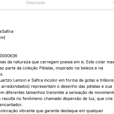
Descrição
eSafira
cm)
0000636
joias da natureza que carregam poesia em si. Este colar max
faz parte da coleção Pétalas, inspirado na beleza e na
s.
artzo Lemon e Safira incolor em forma de gotas e trillions
s arredondados) representam o desenho das pétalas e sua
m diferentes tamanhos transmite a sensação de moviment
a resulta no fenômeno chamado dispersão de luz, que cria
 encantador.
coloração vibrante que garante destaque em qualquer