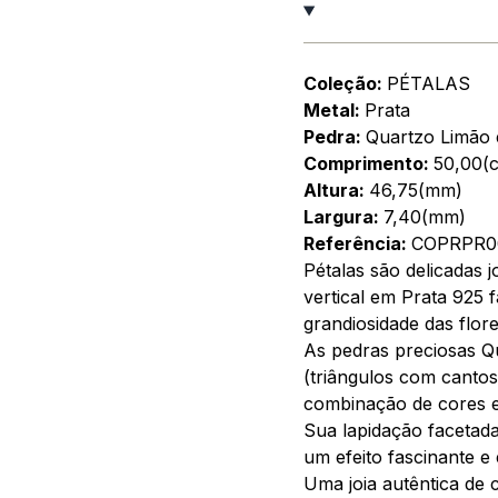
Coleção:
PÉTALAS
Metal:
Prata
Pedra:
Quartzo Limão 
Comprimento:
50,00(
Altura:
46,75(mm)
Largura:
7,40(mm)
Referência:
COPRPR0
Pétalas são delicadas 
vertical em Prata 925 
grandiosidade das flore
As pedras preciosas Qu
(triângulos com canto
combinação de cores e
Sua lapidação facetad
um efeito fascinante e
Uma joia autêntica de 