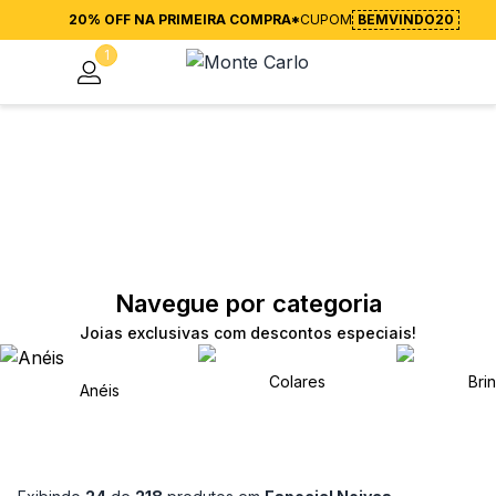
20% OFF NA PRIMEIRA COMPRA*
CUPOM
BEMVINDO20
1
Navegue por categoria
Joias exclusivas com descontos especiais!
Colares
Bri
Anéis