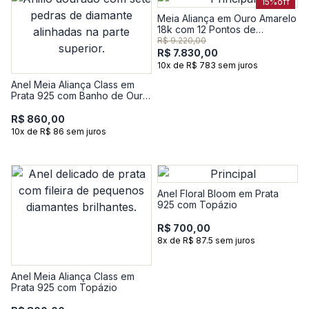
15%
off
Meia Aliança em Ouro Amarelo
18k com 12 Pontos de
Diamantes
R$ 9.220,00
R$ 7.830,00
10x de R$ 783 sem juros
Anel Meia Aliança Class em
Prata 925 com Banho de Ouro
Amarelo 18K e Topázio
R$ 860,00
10x de R$ 86 sem juros
Anel Floral Bloom em Prata
925 com Topázio
R$ 700,00
8x de R$ 87.5 sem juros
Anel Meia Aliança Class em
Prata 925 com Topázio