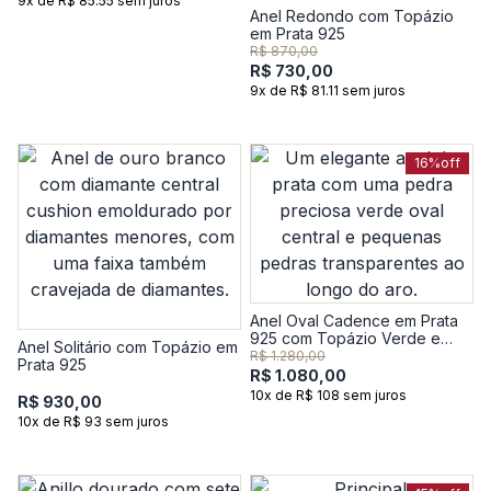
9x de R$ 85.55 sem juros
Anel Redondo com Topázio
em Prata 925
R$ 870,00
R$ 730,00
9x de R$ 81.11 sem juros
16%
off
Anel Oval Cadence em Prata
925 com Topázio Verde e
Anel Solitário com Topázio em
Safira
R$ 1.280,00
Prata 925
R$ 1.080,00
10x de R$ 108 sem juros
R$ 930,00
10x de R$ 93 sem juros