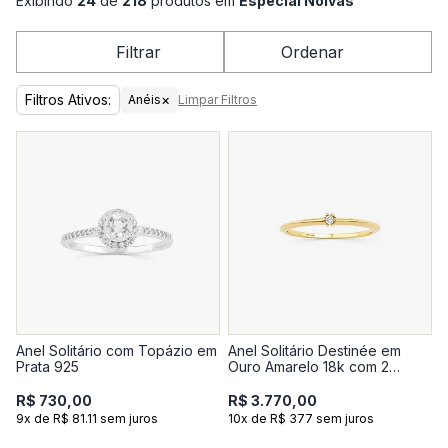
Exibindo
24
de
218
produtos em
Especial Noivas
Filtrar
Ordenar
Filtros Ativos:
×
Anéis
Limpar Filtros
Anel Solitário com Topázio em
Anel Solitário Destinée em
Prata 925
Ouro Amarelo 18k com 2
Pontos de Diamante
R$ 730,00
R$ 3.770,00
9x de R$ 81.11 sem juros
10x de R$ 377 sem juros