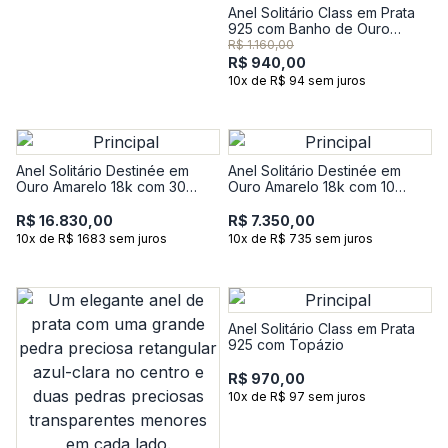
Anel Solitário Class em Prata
925 com Banho de Ouro
Amarelo 18K e Topázio
R$ 1.160,00
R$ 940,00
10x de R$ 94 sem juros
Anel Solitário Destinée em
Anel Solitário Destinée em
Ouro Amarelo 18k com 30
Ouro Amarelo 18k com 10
Pontos de Diamante
Pontos de Diamante
R$ 16.830,00
R$ 7.350,00
10x de R$ 1683 sem juros
10x de R$ 735 sem juros
Anel Solitário Class em Prata
925 com Topázio
R$ 970,00
10x de R$ 97 sem juros