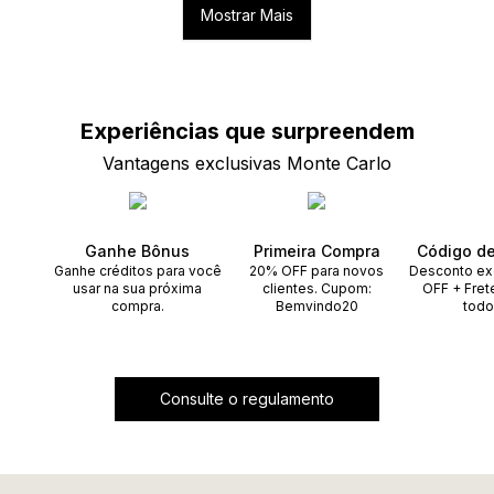
Mostrar Mais
Experiências que
surpreendem
Vantagens exclusivas Monte Carlo
Ganhe Bônus
Primeira Compra
Código d
Ganhe créditos para você
20% OFF para novos
Desconto ex
usar na sua próxima
clientes. Cupom:
OFF + Fret
compra.
Bemvindo20
todo
Consulte o regulamento