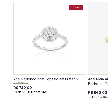
16%
off
Anel Redondo com Topázio em Prata 925
Anel Meia A
R$ 870,00
Banho de Ou
R$ 730,00
9x de R$ 81.11 sem juros
R$ 860,00
10x de R$ 86 