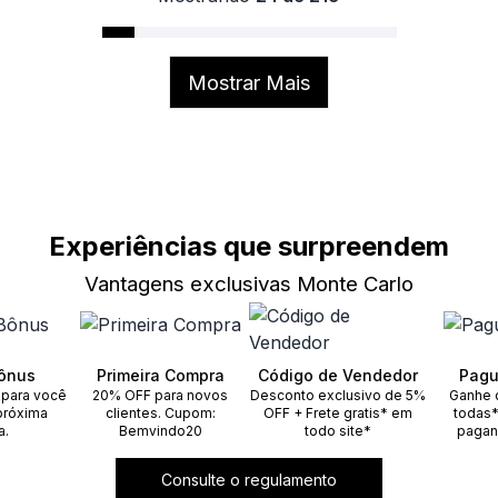
Mostrar Mais
Experiências que surpreendem
Vantagens exclusivas Monte Carlo
ônus
Primeira Compra
Código de Vendedor
Pagu
 para você
20% OFF para novos
Desconto exclusivo de 5%
Ganhe 
próxima
clientes. Cupom:
OFF + Frete gratis* em
todas*
a.
Bemvindo20
todo site*
pagan
Consulte o regulamento