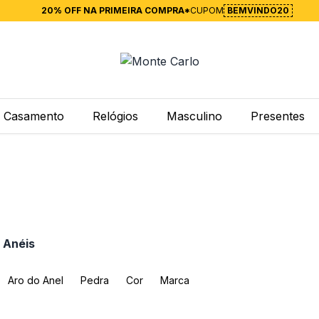
20% OFF NA PRIMEIRA COMPRA*
CUPOM
BEMVINDO20
Casamento
Relógios
Masculino
Presentes
 Anéis
Aro do Anel
Pedra
Cor
Marca