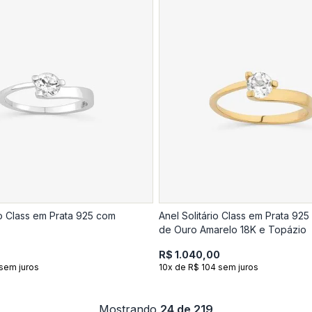
io Class em Prata 925 com
Anel Solitário Class em Prata 92
de Ouro Amarelo 18K e Topázio
R$ 1.040,00
sem juros
10x de R$ 104 sem juros
Mostrando
24 de 219