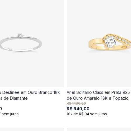
io Destinée em Ouro Branco 18k
Anel Solitário Class em Prata 92
s de Diamante
de Ouro Amarelo 18K e Topázio
R$ 1.160,00
0
R$ 940,00
7 sem juros
10x de R$ 94 sem juros