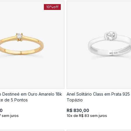
10%
off
rio Destineé em Ouro Amarelo 18k
Anel Solitário Class em Prata 92
e de 5 Pontos
Topázio
00
R$ 830,00
7 sem juros
10x de R$ 83 sem juros