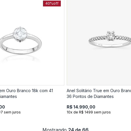
40%
off
y em Ouro Branco 18k com 41
Anel Solitário True em Ouro Bra
iamantes
36 Pontos de Diamantes
,00
R$ 14.990,00
97 sem juros
10x de R$ 1499 sem juros
Mostrando
24 de 66