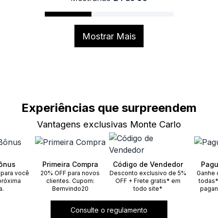
Mostrar Mais
Experiências que surpreendem
Vantagens exclusivas Monte Carlo
ônus
Primeira Compra
Código de Vendedor
Pagu
 para você
20% OFF para novos
Desconto exclusivo de 5%
Ganhe 
próxima
clientes. Cupom:
OFF + Frete gratis* em
todas*
a.
Bemvindo20
todo site*
pagan
Consulte o regulamento