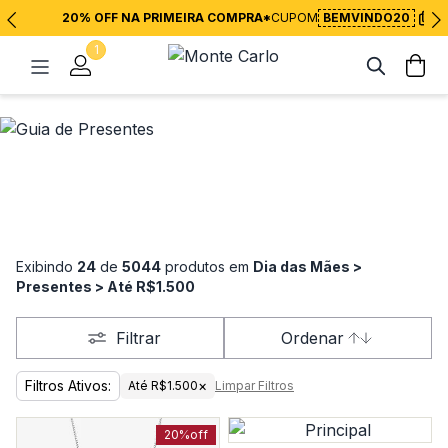
20% OFF NA PRIMEIRA COMPRA*
CUPOM
BEMVINDO20
1
Exibindo
24
de
5044
produtos em
Dia das Mães >
Presentes > Até R$1.500
Filtrar
Ordenar
Filtros Ativos:
×
Até R$1.500
Limpar Filtros
20%
off