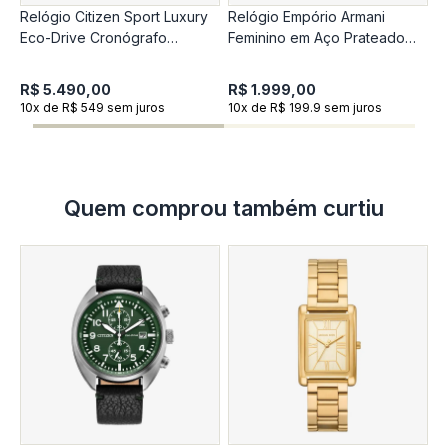
Relógio Citizen Sport Luxury
Relógio Empório Armani
R
Eco-Drive Cronógrafo
Feminino em Aço Prateado
A
Masculino e Titânio CA4610-
AR11720B1
S
85ZN
R$ 5.490,00
R$ 1.999,00
R
10x de R$ 549 sem juros
10x de R$ 199.9 sem juros
1
Quem comprou também curtiu