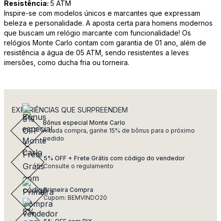
Resistência:
5 ATM
Inspire-se com modelos únicos e marcantes que expressam
beleza e personalidade. A aposta certa para homens modernos
que buscam um relógio marcante com funcionalidade! Os
relógios Monte Carlo contam com garantia de 01 ano, além de
resistência a água de 05 ATM, sendo resistentes a leves
imersões, como ducha fria ou torneira.
EXPERIÊNCIAS QUE SURPREENDEM
Bônus especial Monte Carlo
A cada compra, ganhe 15% de bônus para o próximo
pedido
5% OFF + Frete Grátis com código do vendedor
Consulte o regulamento
Primeira Compra
Cupom: BEMVINDO20