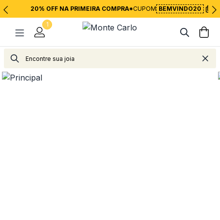
20% OFF NA PRIMEIRA COMPRA*
CUPOM
BEMVINDO20
1
Relógios
Relógios