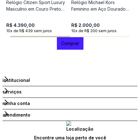
Relógio Citizen Sport Luxury
Relógio Michael Kors
R
Masculino em Couro Preto
Feminino em Aço Dourado
F
CA7041-07XN
MK4904/1DN
M
R$ 4.390,00
R$ 2.000,00
R
10x de R$ 439 sem juros
10x de R$ 200 sem juros
1
Comprar
institucional
serviços
minha conta
atendimento
Encontre uma loja perto de você