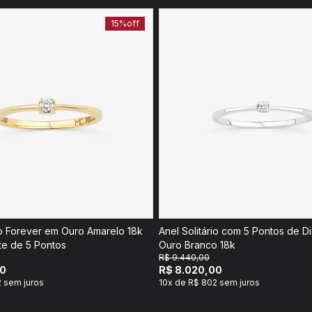
15%
off
io Forever em Ouro Amarelo 18k
Anel Solitário com 5 Pontos de 
e de 5 Pontos
Ouro Branco 18k
R$ 9.440,00
00
R$ 8.020,00
 sem juros
10x de R$ 802 sem juros