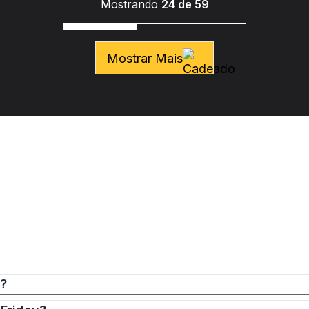
Mostrando
24 de 59
Mostrar Mais
a?