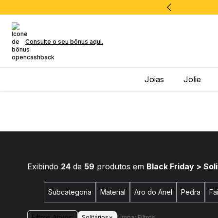
Consulte o seu bônus aqui.
Joias
Jolie
Exibindo
24
de
59
produtos em
Black Friday > Soli
Subcategoria
Material
Aro do Anel
Pedra
Fa
Filtros Ativos:
×
Solitários
Limpar Filtros