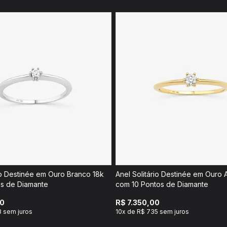
io Destinée em Ouro Branco 18k
Anel Solitário Destinée em Ouro 
s de Diamante
com 10 Pontos de Diamante
00
R$ 7.350,00
3 sem juros
10x de R$ 735 sem juros