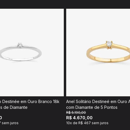
io Destinée em Ouro Branco 18k
Anel Solitário Destineé em Ouro 
s de Diamante
com Diamante de 5 Pontos
R$ 5.190,00
0
R$ 4.670,00
7 sem juros
10x de R$ 467 sem juros