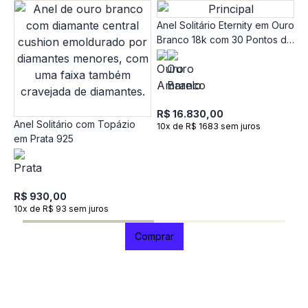
Anel Solitário Eternity em Ouro
Branco 18k com 30 Pontos de
Diamante
R$ 16.830,00
Anel Solitário com Topázio
10x de R$ 1683 sem juros
em Prata 925
A
O
D
R
R
R$ 930,00
1
10x de R$ 93 sem juros
Comprar