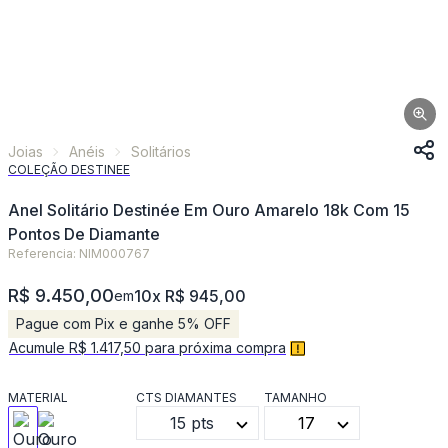
Joias
Anéis
Solitários
COLEÇÃO DESTINEE
Anel Solitário Destinée Em Ouro Amarelo 18k Com 15
Pontos De Diamante
Referencia: NIM000767
R$ 9.450,00
10x R$ 945,00
em
Pague com Pix e ganhe 5% OFF
Acumule R$ 1.417,50 para próxima compra
MATERIAL
CTS DIAMANTES
TAMANHO
15 pts
17