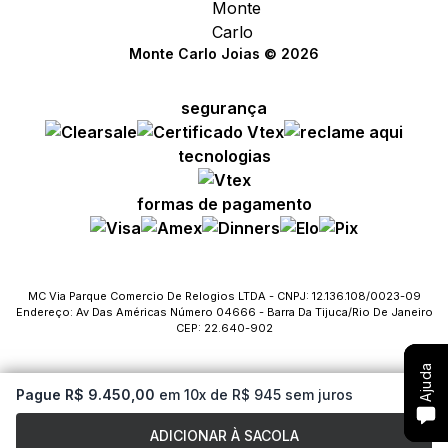
Monte Carlo Joias © 2026
segurança
Compre com um Embaixador
Compre com um Embaixador
Compre com um Embaixador
tecnologias
Consulte seu pedido
Consulte seu pedido
Consulte seu pedido
formas de pagamento
Solicite troca ou devolução
Solicite troca ou devolução
Solicite troca ou devolução
Conheça o Bônus MC
Conheça o Bônus MC
Conheça o Bônus MC
MC Via Parque Comercio De Relogios LTDA - CNPJ: 12.136.108/0023-09
Endereço: Av Das Américas Número 04666 - Barra Da Tijuca/Rio De Janeiro
Fale com o SAC
Fale com o SAC
Fale com o SAC
CEP: 22.640-902
Ajuda
Ajuda
Ajuda
Pague R$ 9.450,00
em 10x de R$ 945 sem juros
ADICIONAR À SACOLA