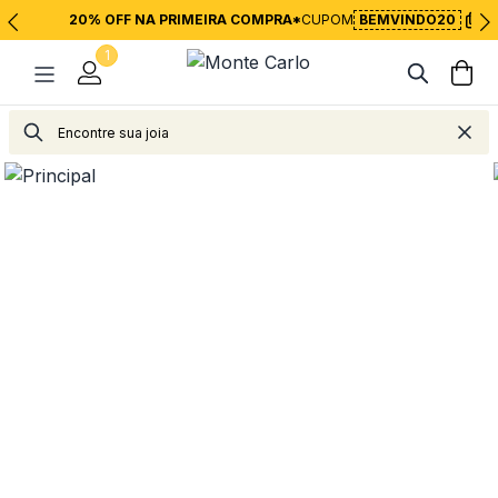
20% OFF NA PRIMEIRA COMPRA*
CUPOM
BEMVINDO20
1
Joias
Anéis
Solitários