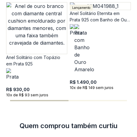
Lançamento
Anel Solitário Eternita em
Prata 925 com Banho de Ouro
Amarelo 18K e Moissanite 0,5
ct
Anel Solitário com Topázio
em Prata 925
A
9
A
R$ 1.490,00
10x de R$ 149 sem juros
R
R$ 930,00
1
10x de R$ 93 sem juros
Quem comprou também curtiu