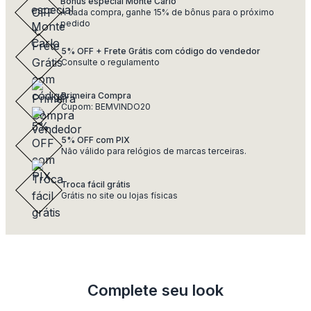
Bônus especial Monte Carlo
A cada compra, ganhe 15% de bônus para o próximo
pedido
5% OFF + Frete Grátis com código do vendedor
Consulte o regulamento
Primeira Compra
Cupom: BEMVINDO20
5% OFF com PIX
Não válido para relógios de marcas terceiras.
Troca fácil grátis
Grátis no site ou lojas físicas
Complete seu look