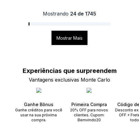
Mostrando
24 de 1745
Mostrar Mais
Experiências que
surpreendem
Vantagens exclusivas Monte Carlo
Ganhe Bônus
Primeira Compra
Código d
Ganhe créditos para você
20% OFF para novos
Desconto ex
usar na sua próxima
clientes. Cupom:
OFF + Fret
compra.
Bemvindo20
todo