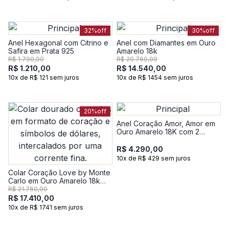
32%
off
30%
off
Anel Hexagonal com Citrino e
Anel com Diamantes em Ouro
Safira em Prata 925
Amarelo 18k
R$ 1.790,00
R$ 20.760,00
R$ 1.210,00
R$ 14.540,00
10x de R$ 121 sem juros
10x de R$ 1454 sem juros
20%
off
Anel Coração Amor, Amor em
Ouro Amarelo 18K com 2
Pontos de Diamantes
R$ 4.290,00
10x de R$ 429 sem juros
Colar Coração Love by Monte
Carlo em Ouro Amarelo 18k
com 2 Pontos de Diamantes -
R$ 21.760,00
45 cm
R$ 17.410,00
10x de R$ 1741 sem juros