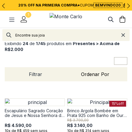
20% OFF NA PRIMEIRA COMPRA*
CUPOM
BEMVINDO20
1
Exibindo
24
de
1745
produtos em
Presentes > Acima de
R$2.000
Filtrar
Ordenar Por
15%
off
Escapulário Sagrado Coração
Brinco Argola Bombée em
de Jesus e Nossa Senhora do
Prata 925 com Banho de Ouro
Carmo em Ouro Amarelo 18k
Amarelo 18k
R$ 3.700,00
R$ 4.590,00
R$ 3.140,00
10x de R$ 459 sem juros
10x de R$ 314 sem juros