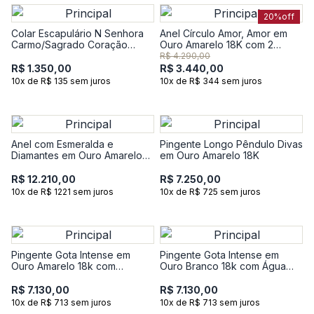
20%
off
Colar Escapulário N Senhora
Anel Círculo Amor, Amor em
Carmo/Sagrado Coração
Ouro Amarelo 18K com 2
Jesus em Prata 925 com
Pontos de Diamantes
R$ 4.290,00
Banho de Ouro Amarelo 18k
R$ 1.350,00
R$ 3.440,00
10x de R$ 135 sem juros
10x de R$ 344 sem juros
Anel com Esmeralda e
Pingente Longo Pêndulo Divas
Diamantes em Ouro Amarelo
em Ouro Amarelo 18K
18k
R$ 12.210,00
R$ 7.250,00
10x de R$ 1221 sem juros
10x de R$ 725 sem juros
Pingente Gota Intense em
Pingente Gota Intense em
Ouro Amarelo 18k com
Ouro Branco 18k com Água
Esmeralda e 17 Pontos de
Marinha e 17 Pontos de
Diamantes
Diamantes
R$ 7.130,00
R$ 7.130,00
10x de R$ 713 sem juros
10x de R$ 713 sem juros