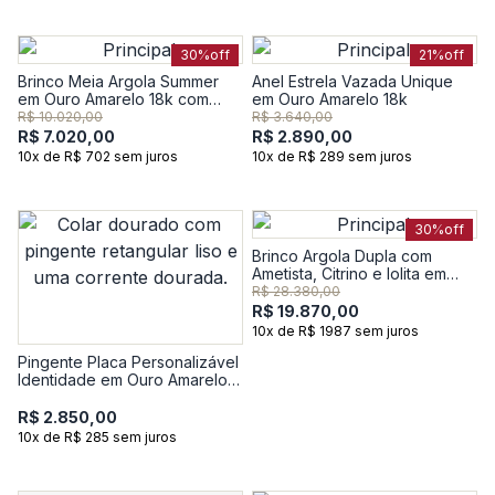
30%
off
21%
off
Brinco Meia Argola Summer
Anel Estrela Vazada Unique
em Ouro Amarelo 18k com
em Ouro Amarelo 18k
Topázio Incolor
R$ 10.020,00
R$ 3.640,00
R$ 7.020,00
R$ 2.890,00
10x de R$ 702 sem juros
10x de R$ 289 sem juros
30%
off
Brinco Argola Dupla com
Ametista, Citrino e Iolita em
Ouro Amarelo 18k
R$ 28.380,00
R$ 19.870,00
10x de R$ 1987 sem juros
Pingente Placa Personalizável
Identidade em Ouro Amarelo
18k
R$ 2.850,00
10x de R$ 285 sem juros