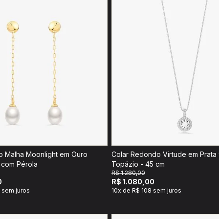
o Malha Moonlight em Ouro
Colar Redondo Virtude em Prata
 com Pérola
Topázio - 45 cm
R$ 1.280,00
0
R$ 1.080,00
 sem juros
10x de R$ 108 sem juros