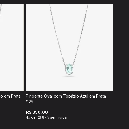
io em Prata
Pingente Oval com Topázio Azul em Prata
925
R$ 350,00
4x de R$ 87.5 sem juros