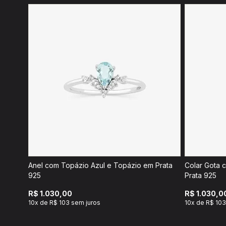
Anel com Topázio Azul e Topázio em Prata
Colar Gota 
925
Prata 925
R$ 1.030,00
R$ 1.030,0
10x de R$ 103 sem juros
10x de R$ 103