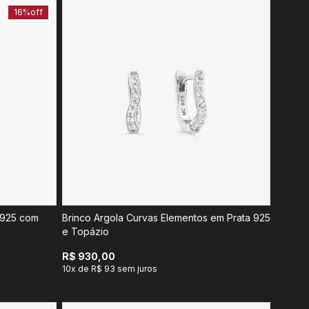
16%
off
 925 com
Brinco Argola Curvas Elementos em Prata 925
e Topázio
R$ 930,00
10x de R$ 93 sem juros