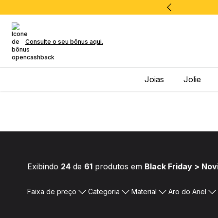
Consulte o seu bônus aqui.
Joias
Jolie
Exibindo
24
de
61
produtos em
Black Friday > No
Faixa de preço
Categoria
Material
Aro do Anel