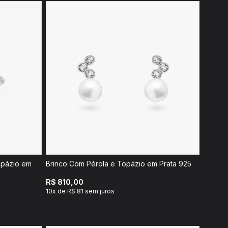
opázio em
Brinco Com Pérola e Topázio em Prata 925
R$ 810,00
10x de R$ 81 sem juros