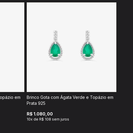
Topázio em
Brinco Gota com Ágata Verde e Topázio em
Prata 925
R$ 1.080,00
10x de R$ 108 sem juros