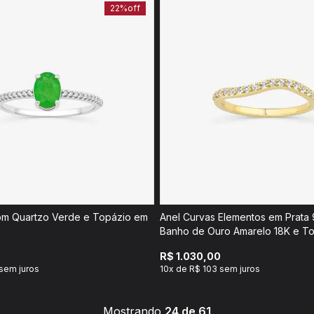
22%
off
om Quartzo Verde e Topázio em
Anel Curvas Elementos em Prata
Banho de Ouro Amarelo 18K e T
R$ 1.030,00
sem juros
10x de R$ 103 sem juros
Mostrando
24 de 61