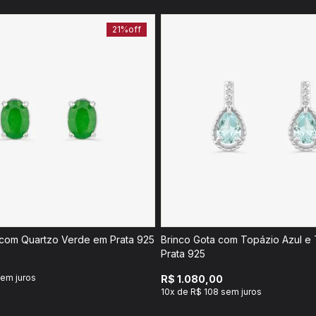
21%
off
 com Quartzo Verde em Prata 925
Brinco Gota com Topázio Azul e
Prata 925
sem juros
R$ 1.080,00
10x de R$ 108 sem juros