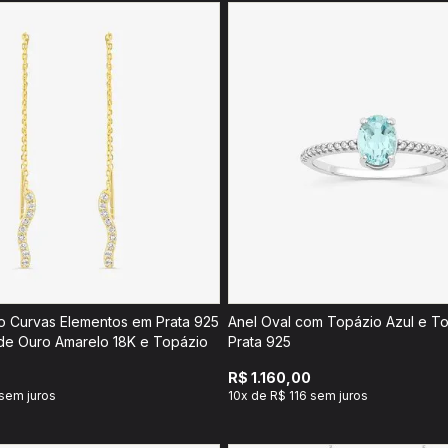
entos em Prata 925
Anel Oval com Topázio Azul e T
e Ouro Amarelo 18K e Topázio
Prata 925
R$ 1.160,00
sem juros
10x de R$ 116 sem juros