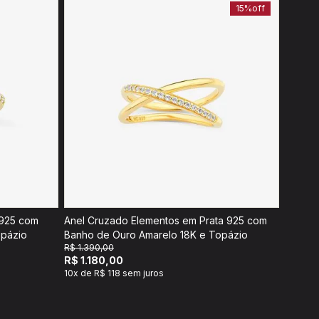
15%
off
 925 com
Anel Cruzado Elementos em Prata 925 com
opázio
Banho de Ouro Amarelo 18K e Topázio
R$ 1.390,00
R$ 1.180,00
10x de R$ 118 sem juros