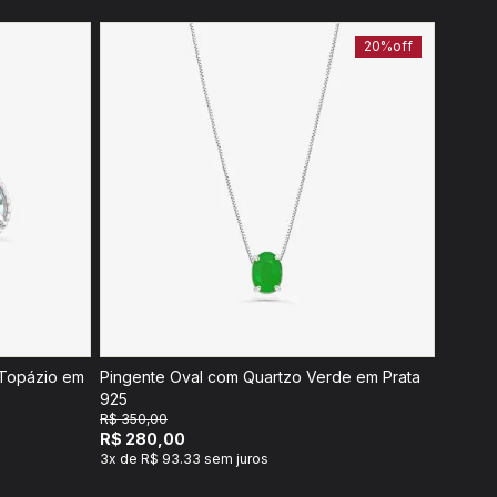
20%
off
 Topázio em
Pingente Oval com Quartzo Verde em Prata
925
R$ 350,00
R$ 280,00
3x de R$ 93.33 sem juros