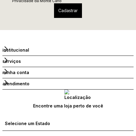
Privacidade
da Monte Carlo
institucional
serviços
minha conta
atendimento
Encontre uma loja perto de você