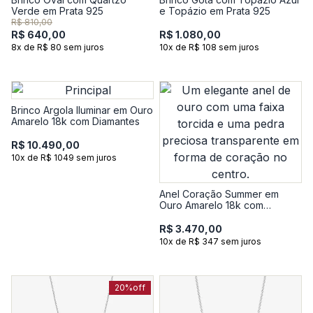
Verde em Prata 925
e Topázio em Prata 925
R$ 810,00
R$ 640,00
R$ 1.080,00
8x de R$ 80 sem juros
10x de R$ 108 sem juros
Brinco Argola Iluminar em Ouro
Amarelo 18k com Diamantes
R$ 10.490,00
10x de R$ 1049 sem juros
Anel Coração Summer em
Ouro Amarelo 18k com
Topázio Azul
R$ 3.470,00
10x de R$ 347 sem juros
20%
off