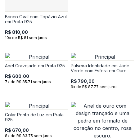
Brinco Oval com Topázio Azul
em Prata 925
R$ 810,00
10x de R$ 81 sem juros
Anel Cravejado em Prata 925
Pulseira Identidade em Jade
Verde com Esfera em Ouro
Amarelo 18k - 18 cm
R$ 600,00
R$ 790,00
7x de R$ 85.71 sem juros
9x de R$ 87.77 sem juros
Colar Ponto de Luz em Prata
925
R$ 670,00
8x de R$ 83.75 sem juros