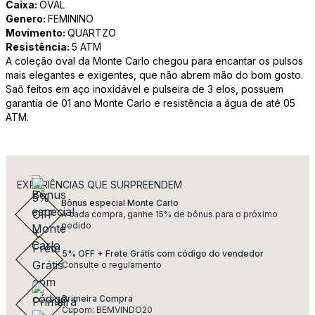
Caixa:
OVAL
Genero:
FEMININO
Movimento:
QUARTZO
Resistência:
5 ATM
A coleção oval da Monte Carlo chegou para encantar os pulsos
mais elegantes e exigentes, que não abrem mão do bom gosto.
Saõ feitos em aço inoxidável e pulseira de 3 elos, possuem
garantia de 01 ano Monte Carlo e resistência a água de até 05
ATM.
EXPERIÊNCIAS QUE SURPREENDEM
Bônus especial Monte Carlo
A cada compra, ganhe 15% de bônus para o próximo
pedido
5% OFF + Frete Grátis com código do vendedor
Consulte o regulamento
Primeira Compra
Cupom: BEMVINDO20