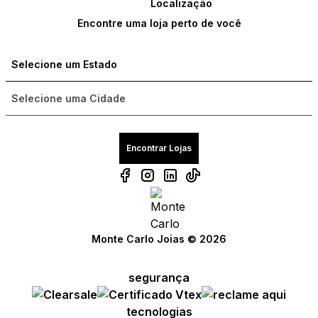
Encontre uma loja perto de você
Encontrar Lojas
Monte Carlo Joias © 2026
segurança
Compre com um Embaixador
Compre com um Embaixador
Compre com um Embaixador
tecnologias