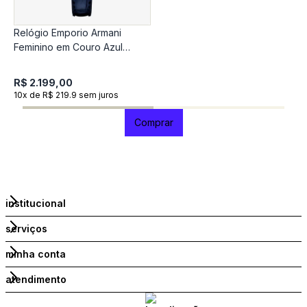
Relógio Emporio Armani
R
Feminino em Couro Azul
C
AR11718B1
M
R$ 2.199,00
R
10x de R$ 219.9 sem juros
1
Comprar
institucional
serviços
minha conta
atendimento