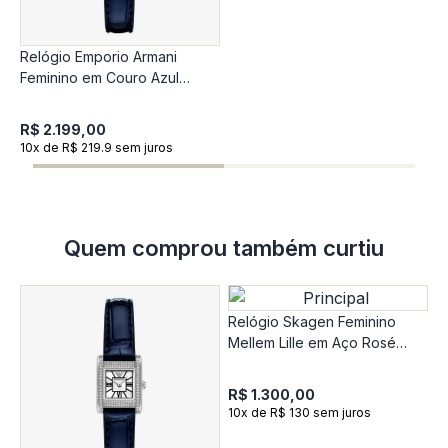
Relógio Emporio Armani
R
Feminino em Couro Azul
M
AR11718B1
S
R$ 2.199,00
R
10x de R$ 219.9 sem juros
1
Quem comprou também curtiu
Relógio Skagen Feminino
Mellem Lille em Aço Rosé
SKW3166B1
R$ 1.300,00
10x de R$ 130 sem juros