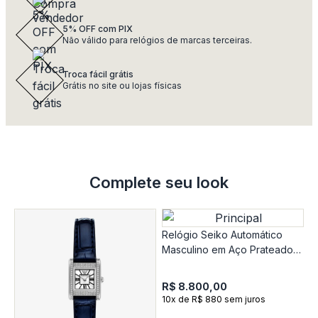
5% OFF com PIX
Não válido para relógios de marcas terceiras.
Troca fácil grátis
Grátis no site ou lojas físicas
Complete seu look
Relógio Seiko Automático
Masculino em Aço Prateado
SPB523J1
R$ 8.800,00
10x de R$ 880 sem juros