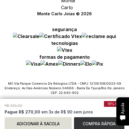
Monte Carlo Joias © 2026
segurança
Compre com um Embaixador
Compre com um Embaixador
Compre com um Embaixador
tecnologias
Consulte seu pedido
Consulte seu pedido
Consulte seu pedido
formas de pagamento
Solicite troca ou devolução
Solicite troca ou devolução
Solicite troca ou devolução
Conheça o Bônus MC
Conheça o Bônus MC
Conheça o Bônus MC
MC Via Parque Comercio De Relogios LTDA - CNPJ: 12.136.108/0023-09
Endereço: Av Das Américas Número 04666 - Barra Da Tijuca/Rio De Janeiro
Fale com o SAC
Fale com o SAC
Fale com o SAC
CEP: 22.640-902
16% Off
Ajuda
Ajuda
Ajuda
R$ 320,00
Pague R$ 270,00
em 3x de R$ 90 sem juros
ADICIONAR À SACOLA
COMPRA RÁPIDA