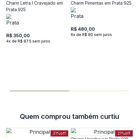
Charm Letra I Cravejado em
Charm Pimentas em Prata 925
Prata 925
R$ 480,00
6x de R$ 80 sem juros
R$ 350,00
4x de R$ 87.5 sem juros
C
P
R
R
5
Quem comprou também curtiu
21%
off
21%
off