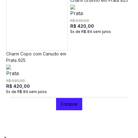
Charm Ursinho em Prata 925
R$ 530,00
R$ 420,00
5x de R$ 84 sem juros
Charm Copo com Canudo em
C
Prata 925
P
R
R
R$ 530,00
5
R$ 420,00
5x de R$ 84 sem juros
Comprar