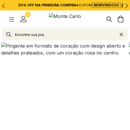
20% OFF NA PRIMEIRA COMPRA*
CUPOM
BEMVINDO20
1
Jolie
Charms