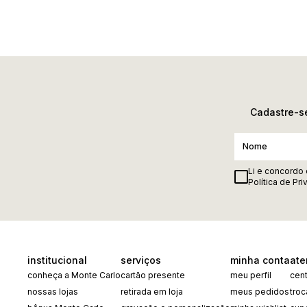
Cadastre-se
Li e concordo
Política de Pr
institucional
serviços
minha conta
ate
conheça a Monte Carlo
cartão presente
meu perfil
cent
nossas lojas
retirada em loja
meus pedidos
tro