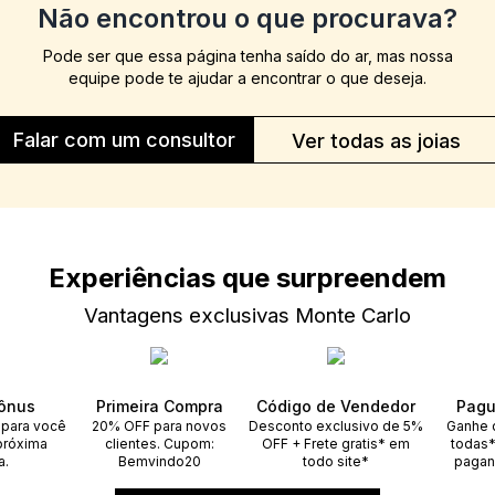
Não encontrou o que procurava?
Pode ser que essa página tenha saído do ar, mas nossa
equipe pode te ajudar a encontrar o que deseja.
Falar com um consultor
Ver todas as joias
Experiências que surpreendem
Vantagens exclusivas Monte Carlo
ônus
Primeira Compra
Código de Vendedor
Pagu
 para você
20% OFF para novos
Desconto exclusivo de 5%
Ganhe 
próxima
clientes. Cupom:
OFF + Frete gratis* em
todas*
a.
Bemvindo20
todo site*
pagan