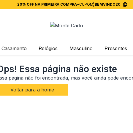
20% OFF NA PRIMEIRA COMPRA*
CUPOM
BEMVINDO20
Casamento
Relógios
Masculino
Presentes
Ops! Essa página não existe
ssa página não foi encontrada, mas você ainda pode enco
Voltar para a home