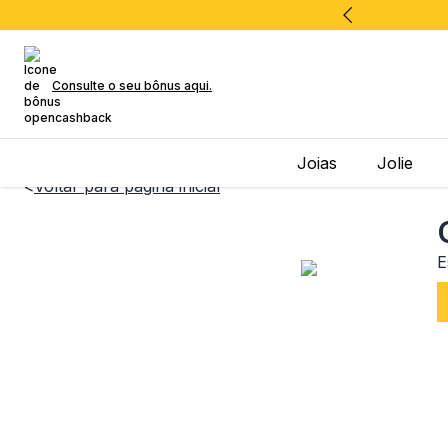
Consulte o seu bônus aqui.
Joias
Jolie
<
Voltar para página inicial
E