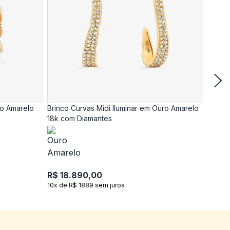
ro Amarelo
Brinco Curvas Midi Iluminar em Ouro Amarelo
Anel C
18k com Diamantes
18k c
R$ 18.890,00
R$ 17
10x de R$ 1889 sem juros
10x de