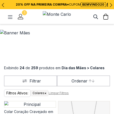
20% OFF NA PRIMEIRA COMPRA*
CUPOM
BEMVINDO20
1
Exibindo
24
de
259
produtos em
Dia das Mães > Colares
Filtrar
Ordenar
Filtros Ativos:
×
Colares
Limpar Filtros
Colar Coração Cravejado em