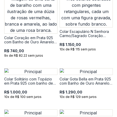
Colar Escapulário N Senhora
Carmo/Sagrado Coração
Colar Coração em Prata 925
Jesus em Prata 925 com
com Banho de Ouro Amarelo
banho de Ouro Amarelo 18k
R$ 1.150,00
18k
10x de R$ 115 sem juros
R$ 740,00
9x de R$ 82.22 sem juros
Colar Solitário com Topázio
Colar Gota Bella em Prata 925
em Prata 925 com banho de
com Banho de Ouro Amarelo
Ouro Amarelo 18k
18K com Ágata Verde e
Topázio - 50 cm
R$ 1.000,00
R$ 1.290,00
10x de R$ 100 sem juros
10x de R$ 129 sem juros