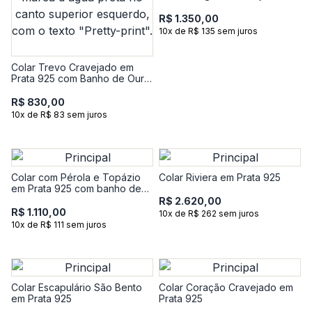
Jesus em Prata 925 com
Banho de Ouro Amarelo 18k
R$ 1.350,00
10x de R$ 135 sem juros
Colar Trevo Cravejado em
Prata 925 com Banho de Ouro
amarelo 18k
R$ 830,00
10x de R$ 83 sem juros
Colar com Pérola e Topázio
Colar Riviera em Prata 925
em Prata 925 com banho de
Ouro Amarelo 18k
R$ 2.620,00
R$ 1.110,00
10x de R$ 262 sem juros
10x de R$ 111 sem juros
Colar Escapulário São Bento
Colar Coração Cravejado em
em Prata 925
Prata 925