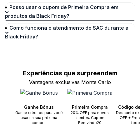
Posso usar o cupom de Primeira Compra em
produtos da Black Friday?
Como funciona o atendimento do SAC durante a
Black Friday?
Experiências que
surpreendem
Vantagens exclusivas Monte Carlo
Ganhe Bônus
Primeira Compra
Código d
Ganhe créditos para você
20% OFF para novos
Desconto ex
usar na sua próxima
clientes. Cupom:
OFF + Fret
compra.
Bemvindo20
todo