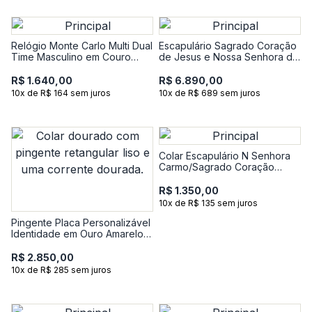
Relógio Monte Carlo Multi Dual
Escapulário Sagrado Coração
Time Masculino em Couro
de Jesus e Nossa Senhora do
Marrom e Mostrador Verde
Carmo em Ouro Amarelo 18k
R$ 1.640,00
R$ 6.890,00
10x de R$ 164 sem juros
10x de R$ 689 sem juros
Colar Escapulário N Senhora
Carmo/Sagrado Coração
Jesus em Prata 925 com
Banho de Ouro Amarelo 18k
R$ 1.350,00
10x de R$ 135 sem juros
Pingente Placa Personalizável
Identidade em Ouro Amarelo
18k
R$ 2.850,00
10x de R$ 285 sem juros