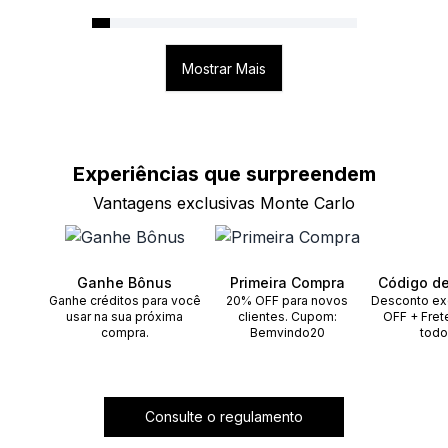
Mostrar Mais
Experiências que
surpreendem
Vantagens exclusivas Monte Carlo
Ganhe Bônus
Primeira Compra
Código d
Ganhe créditos para você
20% OFF para novos
Desconto ex
usar na sua próxima
clientes. Cupom:
OFF + Fret
compra.
Bemvindo20
todo
Consulte o regulamento