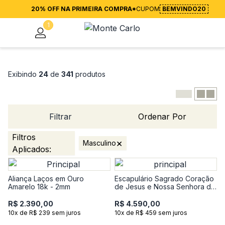
20% OFF NA PRIMEIRA COMPRA*
CUPOM
BEMVINDO20
1
Exibindo
24
de
341
produtos
Filtrar
Ordenar Por
Filtros
×
Masculino
Aplicados:
Aliança Laços em Ouro
Escapulário Sagrado Coração
Amarelo 18k - 2mm
de Jesus e Nossa Senhora do
Carmo em Ouro Amarelo 18k
R$ 2.390,00
R$ 4.590,00
10x de R$ 239 sem juros
10x de R$ 459 sem juros