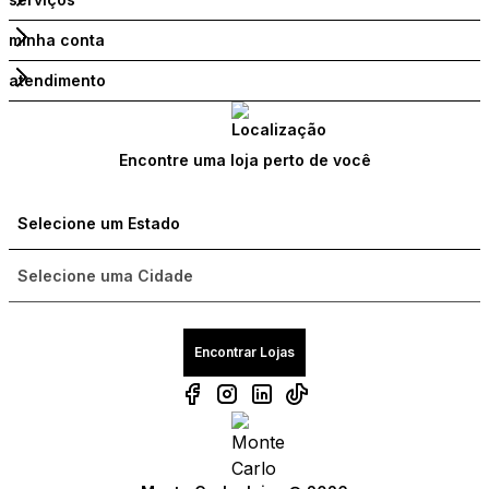
minha conta
atendimento
Encontre uma loja perto de você
Encontrar Lojas
Compre com um Embaixador
Compre com um Embaixador
Compre com um Embaixador