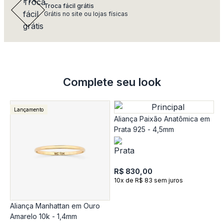
Troca fácil grátis
Grátis no site ou lojas físicas
Complete seu look
Lançamento
Aliança Paixão Anatômica em
Prata 925 - 4,5mm
R$ 830,00
10x de R$ 83 sem juros
Aliança Manhattan em Ouro
A
Amarelo 10k - 1,4mm
T