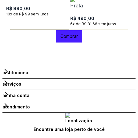
R$ 990,00
R
10x de R$ 99 sem juros
1
R$ 490,00
6x de R$ 81.66 sem juros
Comprar
institucional
serviços
minha conta
atendimento
Encontre uma loja perto de você