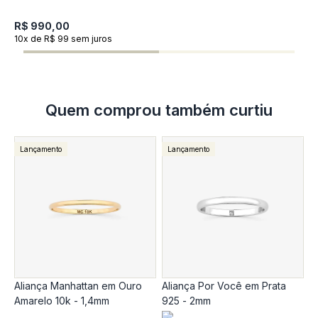
1
R$ 990,00
R
10x de R$ 99 sem juros
1
Quem comprou também curtiu
Lançamento
Lançamento
Aliança Manhattan em Ouro
Aliança Por Você em Prata
A
Amarelo 10k - 1,4mm
925 - 2mm
A