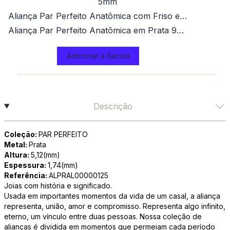
Aliança Par Perfeito Anatômica com Friso em Prata 925 - 4,9mm
Aliança Par Perfeito Anatômica em Prata 925 com Zircônias - 5mm
Adicionar à Sacola
Descrição
Coleção:
PAR PERFEITO
Metal:
Prata
Altura:
5,12(mm)
Espessura:
1,74(mm)
Referência:
ALPRAL00000125
Joias com história e significado.
Usada em importantes momentos da vida de um casal, a aliança
representa, união, amor e compromisso. Representa algo infinito,
eterno, um vínculo entre duas pessoas. Nossa coleção de
alianças é dividida em momentos que permeiam cada período