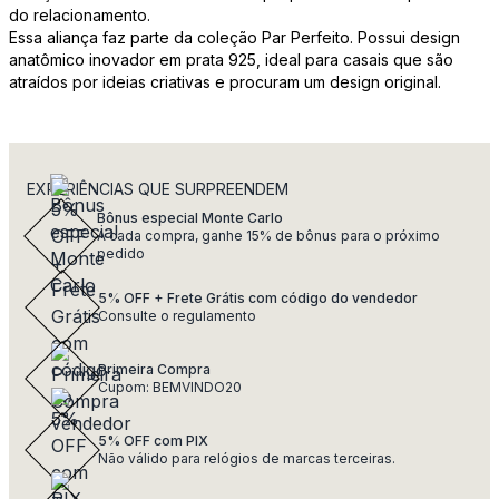
do relacionamento.
Essa aliança faz parte da coleção Par Perfeito. Possui design
anatômico inovador em prata 925, ideal para casais que são
atraídos por ideias criativas e procuram um design original.
EXPERIÊNCIAS QUE SURPREENDEM
Bônus especial Monte Carlo
A cada compra, ganhe 15% de bônus para o próximo
pedido
5% OFF + Frete Grátis com código do vendedor
Consulte o regulamento
Primeira Compra
Cupom: BEMVINDO20
5% OFF com PIX
Não válido para relógios de marcas terceiras.