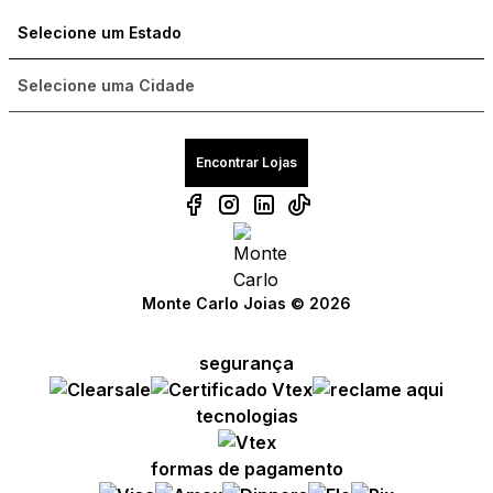
Encontrar Lojas
Monte Carlo Joias © 2026
segurança
Compre com um Embaixador
Compre com um Embaixador
Compre com um Embaixador
tecnologias
Consulte seu pedido
Consulte seu pedido
Consulte seu pedido
formas de pagamento