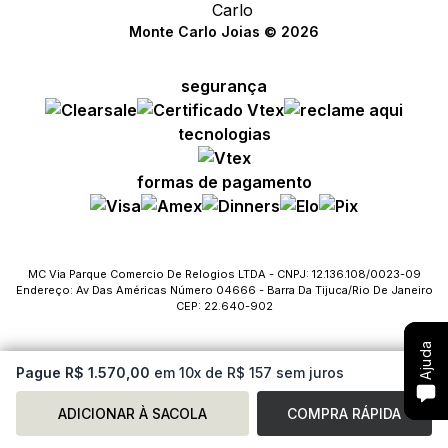
Monte Carlo Joias © 2026
segurança
Compre com um Embaixador
Compre com um Embaixador
Compre com um Embaixador
tecnologias
Consulte seu pedido
Consulte seu pedido
Consulte seu pedido
formas de pagamento
Solicite troca ou devolução
Solicite troca ou devolução
Solicite troca ou devolução
Conheça o Bônus MC
Conheça o Bônus MC
Conheça o Bônus MC
MC Via Parque Comercio De Relogios LTDA - CNPJ: 12.136.108/0023-09
Endereço: Av Das Américas Número 04666 - Barra Da Tijuca/Rio De Janeiro
Fale com o SAC
Fale com o SAC
Fale com o SAC
CEP: 22.640-902
Ajuda
Ajuda
Ajuda
Pague R$ 1.570,00
em 10x de R$ 157 sem juros
ADICIONAR À SACOLA
COMPRA RÁPIDA