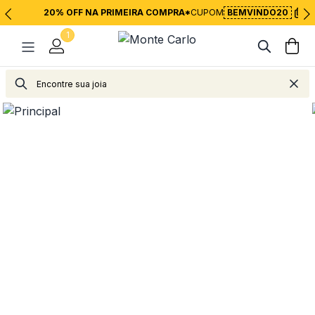
20% OFF NA PRIMEIRA COMPRA*
CUPOM
BEMVINDO20
1
Joias
Anéis