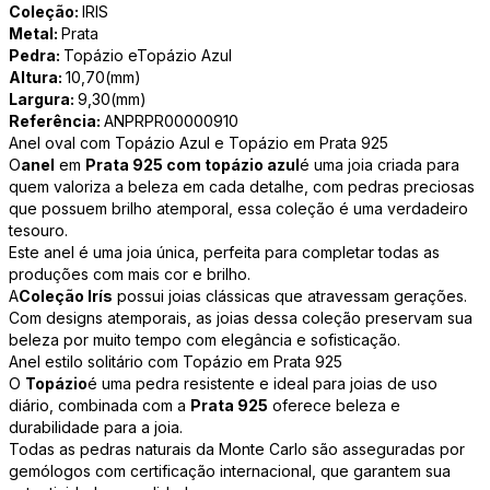
Coleção:
IRIS
Metal:
Prata
Pedra:
Topázio eTopázio Azul
Altura:
10,70(mm)
Largura:
9,30(mm)
Referência:
ANPRPR00000910
Anel oval com Topázio Azul e Topázio em Prata 925
O
anel
em
Prata 925 com topázio azul
é uma joia criada para
quem valoriza a beleza em cada detalhe, com pedras preciosas
que possuem brilho atemporal, essa coleção é uma verdadeiro
tesouro.
Este anel é uma joia única, perfeita para completar todas as
produções com mais cor e brilho.
A
Coleção Irís
possui joias clássicas que atravessam gerações.
Com designs atemporais, as joias dessa coleção preservam sua
beleza por muito tempo com elegância e sofisticação.
Anel estilo solitário com Topázio em Prata 925
O
Topázio
é uma pedra resistente e ideal para joias de uso
diário, combinada com a
Prata 925
oferece beleza e
durabilidade para a joia.
Todas as pedras naturais da Monte Carlo são asseguradas por
gemólogos com certificação internacional, que garantem sua