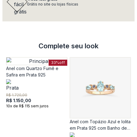
Grátis no site ou lojas físicas
Complete seu look
33%
off
Anel com Quartzo Fumê e
Safira em Prata 925
R$ 1.720,00
R$ 1.150,00
10x de R$ 115 sem juros
Anel com Topázio Azul e Iolita
A
em Prata 925 com Banho de
A
Ouro Rosé 18k
1