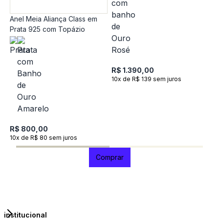
Anel Meia Aliança Class em
Prata 925 com Topázio
A
P
R$ 1.390,00
R
10x de R$ 139 sem juros
R
9
R$ 800,00
10x de R$ 80 sem juros
Comprar
institucional