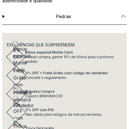
autenticidade e qualidade.
Pedras
EXPERIÊNCIAS QUE SURPREENDEM
Bônus especial Monte Carlo
A cada compra, ganhe 15% de bônus para o próximo
pedido
5% OFF + Frete Grátis com código do vendedor
Consulte o regulamento
Primeira Compra
Cupom: BEMVINDO20
5% OFF com PIX
Não válido para relógios de marcas terceiras.
Troca fácil grátis