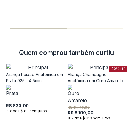
A
R
1
Quem comprou também curtiu
30%
off
Aliança Paixão Anatômica em
Aliança Champagne
Prata 925 - 4,5mm
Anatômica em Ouro Amarelo
18k - 2mm
R$ 830,00
R$ 11.740,00
10x de R$ 83 sem juros
R$ 8.190,00
10x de R$ 819 sem juros
A
O