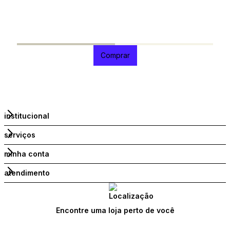
R
R
1
Comprar
institucional
serviços
minha conta
atendimento
Encontre uma loja perto de você