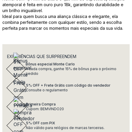
atemporal é feita em ouro puro 18k, garantindo durabilidade e
um brilho inigualável.
Ideal para quem busca uma aliança clássica e elegante, ela
combina perfeitamente com qualquer estilo, sendo a escolha
perfeita para marcar os momentos mais especiais da sua vida.
EXPERIÊNCIAS QUE SURPREENDEM
Bônus especial Monte Carlo
A cada compra, ganhe 15% de bônus para o próximo
pedido
5% OFF + Frete Grátis com código do vendedor
Consulte o regulamento
Primeira Compra
Cupom: BEMVINDO20
5% OFF com PIX
Não válido para relógios de marcas terceiras.