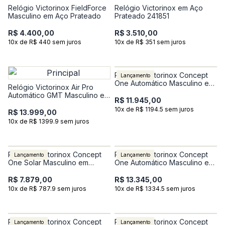
Relógio Victorinox FieldForce
Relógio Victorinox em Aço
Masculino em Aço Prateado
Prateado 241851
R$ 4.400,00
R$ 3.510,00
10x de R$ 440 sem juros
10x de R$ 351 sem juros
Relógio Vicitorinox Concept
Lançamento
One Automático Masculino em
Relógio Victorinox Air Pro
Borracha Verde 242058
Automático GMT Masculino em
R$ 11.945,00
Silicone Azul 242003
10x de R$ 1194.5 sem juros
R$ 13.999,00
10x de R$ 1399.9 sem juros
Relógio Vicitorinox Concept
Relógio Vicitorinox Concept
Lançamento
Lançamento
One Solar Masculino em
One Automático Masculino em
Borracha Azul 242053
Aço Prateado 242059
R$ 7.879,00
R$ 13.345,00
10x de R$ 787.9 sem juros
10x de R$ 1334.5 sem juros
Relógio Vicitorinox Concept
Relógio Vicitorinox Concept
Lançamento
Lançamento