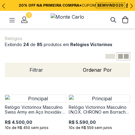
20% OFF NA PRIMEIRA COMPRA*
CUPOM
BEMVINDO20
1
Relógios
Exibindo
24
de
85
produtos em
Relógios Victorinox
Filtrar
Ordenar Por
Relógio Victorinox Masculino
Relógio Victorinox Masculino
Swiss Army em Aço Inoxidável
I.N.O.X. CHRONO em Borracha
e Couro 242041
Preta 241983
R$ 4.500,00
R$ 5.590,00
10x de R$ 450 sem juros
10x de R$ 559 sem juros