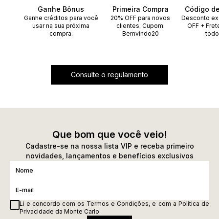
Ganhe Bônus
Primeira Compra
Código d
Ganhe créditos para você
20% OFF para novos
Desconto ex
usar na sua próxima
clientes. Cupom:
OFF + Fret
compra.
Bemvindo20
todo
Consulte o regulamento
Que bom que você veio!
Cadastre-se na nossa lista VIP e receba primeiro
novidades, lançamentos e benefícios exclusivos
Li e concordo com os
Termos e Condições
, e com a
Política de
Privacidade
da Monte Carlo