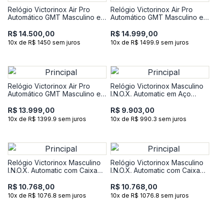
Relógio Victorinox Air Pro
Relógio Victorinox Air Pro
Automático GMT Masculino em
Automático GMT Masculino em
Borracha Vermelha 242006
Aço Prateado 242004
R$ 14.500,00
R$ 14.999,00
10x de R$ 1450 sem juros
10x de R$ 1499.9 sem juros
Relógio Victorinox Air Pro
Relógio Victorinox Masculino
Automático GMT Masculino em
I.N.O.X. Automatic em Aço
Borracha Preta 242005
242020
R$ 13.999,00
R$ 9.903,00
10x de R$ 1399.9 sem juros
10x de R$ 990.3 sem juros
Relógio Victorinox Masculino
Relógio Victorinox Masculino
I.N.O.X. Automatic com Caixa
I.N.O.X. Automatic com Caixa
de Carbono em Silicone e
de Carbono em Silicone Azul
Canivete
e Canivete
R$ 10.768,00
R$ 10.768,00
10x de R$ 1076.8 sem juros
10x de R$ 1076.8 sem juros