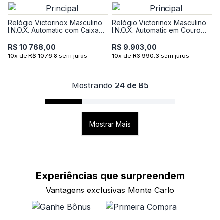
Relógio Victorinox Masculino
Relógio Victorinox Masculino
I.N.O.X. Automatic com Caixa
I.N.O.X. Automatic em Couro
de Carbono em Silicone Preto
com Madeira e Pulseira Extra
em Silicone
R$ 10.768,00
R$ 9.903,00
10x de R$ 1076.8 sem juros
10x de R$ 990.3 sem juros
Mostrando
24 de 85
Mostrar Mais
Experiências que
surpreendem
Vantagens exclusivas Monte Carlo