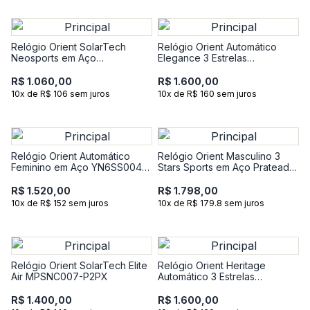
Relógio Orient SolarTech
Relógio Orient Automático
Neosports em Aço
Elegance 3 Estrelas
MBSSC286-G1SX
YN6SS006-P2SX
R$ 1.060,00
R$ 1.600,00
10x de R$ 106 sem juros
10x de R$ 160 sem juros
Relógio Orient Automático
Relógio Orient Masculino 3
Feminino em Aço YN6SS004-
Stars Sports em Aço Prateado
D1SX
YN6SS023-A1SX
R$ 1.520,00
R$ 1.798,00
10x de R$ 152 sem juros
10x de R$ 179.8 sem juros
Relógio Orient SolarTech Elite
Relógio Orient Heritage
Air MPSNC007-P2PX
Automático 3 Estrelas
YN6SS005
R$ 1.400,00
R$ 1.600,00