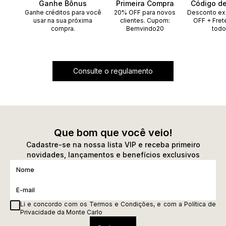
Ganhe Bônus
Primeira Compra
Código d
Ganhe créditos para você
20% OFF para novos
Desconto ex
usar na sua próxima
clientes. Cupom:
OFF + Fret
compra.
Bemvindo20
todo
Consulte o regulamento
Que bom que você veio!
Cadastre-se na nossa lista VIP e receba primeiro
novidades, lançamentos e benefícios exclusivos
Li e concordo com os
Termos e Condições
, e com a
Política de
Privacidade
da Monte Carlo