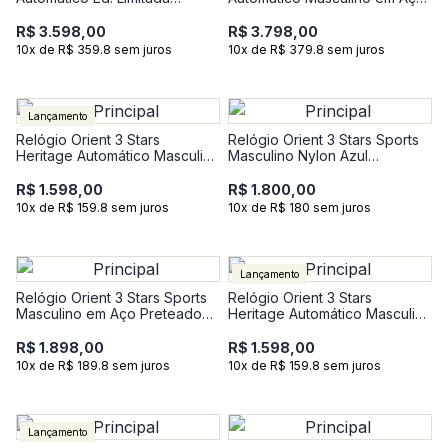
Masculino em Couro Preto RA-
Bicolor RA-AR0001S30B
AC0M16S30B
R$ 3.598,00
R$ 3.798,00
10x de R$ 359.8 sem juros
10x de R$ 379.8 sem juros
Lançamento
Relógio Orient 3 Stars
Relógio Orient 3 Stars Sports
Heritage Automático Masculino
Masculino Nylon Azul
em Aço YN6SS014-E1SX
YN6SN027-D1DX
R$ 1.598,00
R$ 1.800,00
10x de R$ 159.8 sem juros
10x de R$ 180 sem juros
Lançamento
Relógio Orient 3 Stars Sports
Relógio Orient 3 Stars
Masculino em Aço Preteado
Heritage Automático Masculino
YN6SS029-D2SX
em Aço YN6SS004-E1SX
R$ 1.898,00
R$ 1.598,00
10x de R$ 189.8 sem juros
10x de R$ 159.8 sem juros
Lançamento