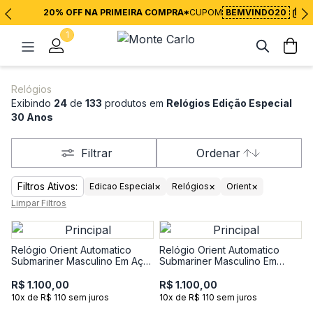
20% OFF NA PRIMEIRA COMPRA*
CUPOM
BEMVINDO20
1
Relógios
Exibindo
24
de
133
produtos em
Relógios Edição Especial
30 Anos
Filtrar
Ordenar
Filtros Ativos:
×
×
×
Edicao Especial
Relógios
Orient
Limpar Filtros
Relógio Orient Automatico
Relógio Orient Automatico
Submariner Masculino Em Aço
Submariner Masculino Em
F49SS027NH
AçoF49SS026NH-D1SX
R$ 1.100,00
R$ 1.100,00
10x de R$ 110 sem juros
10x de R$ 110 sem juros