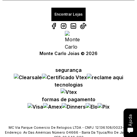
Encontrar Lojas
Compre com um Embaixador
Monte Carlo Joias © 2026
Consulte seu pedido
segurança
Solicite troca ou devolução
tecnologias
Conheça o Bônus MC
formas de pagamento
Fale com o SAC
Ajuda
MC Via Parque Comercio De Relogios LTDA - CNPJ: 12.136.108/0023-09
Endereço: Av Das Américas Número 04666 - Barra Da Tijuca/Rio De Janeiro