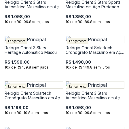
Relógio Orient 3 Stars
Relógio Orient 3 Stars Sports
Automático Masculino em Aço
Masculino em Aço Preteado
Prateado NH3SS008-A1SX
YN6SS029-P2SX
R$ 1.098,00
R$ 1.898,00
10x de R$ 109.8 sem juros
10x de R$ 189.8 sem juros
Lançamento
Lançamento
Relógio Orient 3 Stars
Relógio Orient Solartech
Heritage Automático Masculino
Cronógrafo Masculino em Aço
em Aço YN6SS005-W1SX
Bicolor MTSSC046-S1SR
R$ 1.598,00
R$ 1.498,00
10x de R$ 159.8 sem juros
10x de R$ 149.8 sem juros
Lançamento
Lançamento
Relógio Orient Solartech
Relógio Orient 3 Stars
Cronógrafo Masculino em Aço
Automático Masculino em Aço
Prateado MBSSC288-P1SX
Prateado NH3SS008-G1SX
R$ 1.198,00
R$ 1.098,00
10x de R$ 119.8 sem juros
10x de R$ 109.8 sem juros