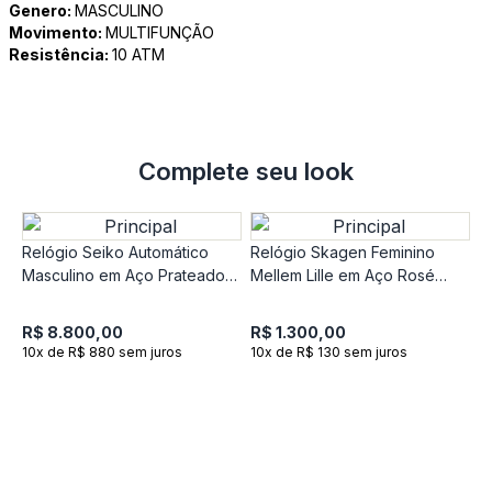
Genero:
MASCULINO
Movimento:
MULTIFUNÇÃO
Resistência:
10 ATM
Complete seu look
Relógio Seiko Automático
Relógio Skagen Feminino
Masculino em Aço Prateado
Mellem Lille em Aço Rosé
SPB523J1
SKW3166B1
R$ 8.800,00
R$ 1.300,00
10x de R$ 880 sem juros
10x de R$ 130 sem juros
R
A