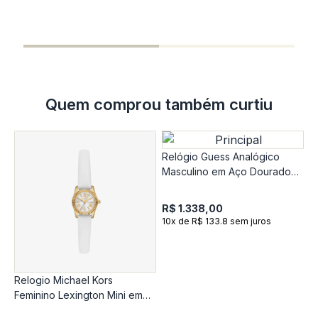
R
1
Quem comprou também curtiu
Relógio Guess Analógico
Masculino em Aço Dourado
GW0896G2
R$ 1.338,00
10x de R$ 133.8 sem juros
Relogio Michael Kors
R
Feminino Lexington Mini em
F
couro branco MK4900/0BN
D