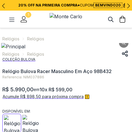
20% OFF NA PRIMEIRA COMPRA*
CUPOM
BEMVINDO20
1
Relógios
Relógios
Relógios
Relógios
COLEÇÃO BULOVA
Relógio Bulova Racer Masculino Em Aço 98B432
Referencia: NIM037886
R$ 5.990,00
10x R$ 599,00
em
Acumule R$ 898,50 para próxima compra
DISPONÍVEL EM: