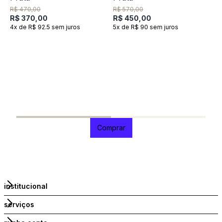
R$ 470,00
R$ 570,00
R$ 370,00
R$ 450,00
4x de R$ 92.5 sem juros
5x de R$ 90 sem juros
C
V
R
R
3
Comprar
institucional
serviços