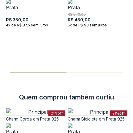
R$ 570,00
R$ 350,00
R$ 450,00
4x de R$ 87.5 sem juros
5x de R$ 90 sem juros
C
P
R
R
6
Quem comprou também curtiu
21%
off
21%
off
Charm Coroa em Prata 925
Charm Bicicleta em Prata 925