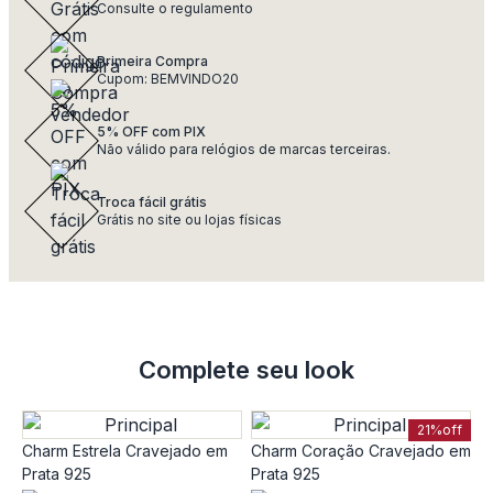
Consulte o regulamento
Primeira Compra
Cupom: BEMVINDO20
5% OFF com PIX
Não válido para relógios de marcas terceiras.
Troca fácil grátis
Grátis no site ou lojas físicas
Complete seu look
21%
off
Charm Estrela Cravejado em
Charm Coração Cravejado em
Prata 925
Prata 925