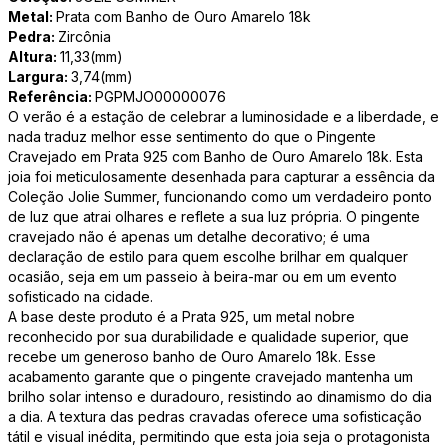
Metal:
Prata com Banho de Ouro Amarelo 18k
Pedra:
Zircônia
Altura:
11,33(mm)
Largura:
3,74(mm)
Referência:
PGPMJO00000076
O verão é a estação de celebrar a luminosidade e a liberdade, e
nada traduz melhor esse sentimento do que o Pingente
Cravejado em Prata 925 com Banho de Ouro Amarelo 18k. Esta
joia foi meticulosamente desenhada para capturar a essência da
Coleção Jolie Summer, funcionando como um verdadeiro ponto
de luz que atrai olhares e reflete a sua luz própria. O pingente
cravejado não é apenas um detalhe decorativo; é uma
declaração de estilo para quem escolhe brilhar em qualquer
ocasião, seja em um passeio à beira-mar ou em um evento
sofisticado na cidade.
A base deste produto é a Prata 925, um metal nobre
reconhecido por sua durabilidade e qualidade superior, que
recebe um generoso banho de Ouro Amarelo 18k. Esse
acabamento garante que o pingente cravejado mantenha um
brilho solar intenso e duradouro, resistindo ao dinamismo do dia
a dia. A textura das pedras cravadas oferece uma sofisticação
tátil e visual inédita, permitindo que esta joia seja o protagonista