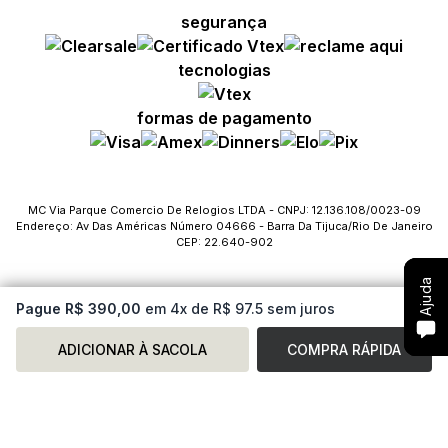
segurança
Compre com um Embaixador
Compre com um Embaixador
Compre com um Embaixador
tecnologias
Consulte seu pedido
Consulte seu pedido
Consulte seu pedido
formas de pagamento
Solicite troca ou devolução
Solicite troca ou devolução
Solicite troca ou devolução
Conheça o Bônus MC
Conheça o Bônus MC
Conheça o Bônus MC
MC Via Parque Comercio De Relogios LTDA - CNPJ: 12.136.108/0023-09
Endereço: Av Das Américas Número 04666 - Barra Da Tijuca/Rio De Janeiro
Fale com o SAC
Fale com o SAC
Fale com o SAC
CEP: 22.640-902
Ajuda
Ajuda
Ajuda
Pague R$ 390,00
em 4x de R$ 97.5 sem juros
ADICIONAR À SACOLA
COMPRA RÁPIDA