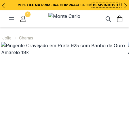
20% OFF NA PRIMEIRA COMPRA*
CUPOM
BEMVINDO20
1
Jolie
Charms