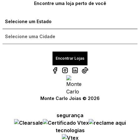
Encontre uma loja perto de você
Encontrar Lojas
Monte Carlo Joias © 2026
segurança
Compre com um Embaixador
Compre com um Embaixador
Compre com um Embaixador
tecnologias