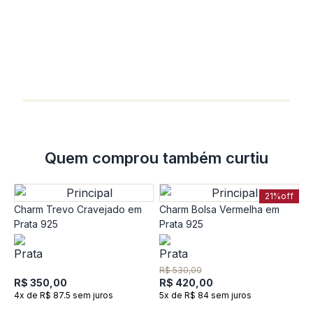
C
C
R
R
5
Quem comprou também curtiu
21%
off
Charm Trevo Cravejado em
Charm Bolsa Vermelha em
Prata 925
Prata 925
R$ 530,00
R$ 350,00
R$ 420,00
4x de R$ 87.5 sem juros
5x de R$ 84 sem juros