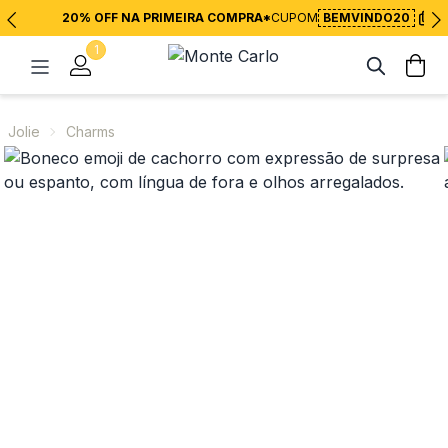
20% OFF NA PRIMEIRA COMPRA*
CUPOM
BEMVINDO20
1
Jolie
Charms