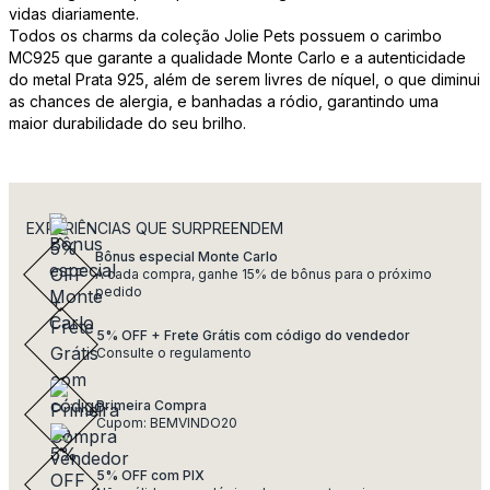
vidas diariamente.
Todos os charms da coleção Jolie Pets possuem o carimbo
MC925 que garante a qualidade Monte Carlo e a autenticidade
do metal Prata 925, além de serem livres de níquel, o que diminui
as chances de alergia, e banhadas a ródio, garantindo uma
maior durabilidade do seu brilho.
EXPERIÊNCIAS QUE SURPREENDEM
Bônus especial Monte Carlo
A cada compra, ganhe 15% de bônus para o próximo
pedido
5% OFF + Frete Grátis com código do vendedor
Consulte o regulamento
Primeira Compra
Cupom: BEMVINDO20
5% OFF com PIX