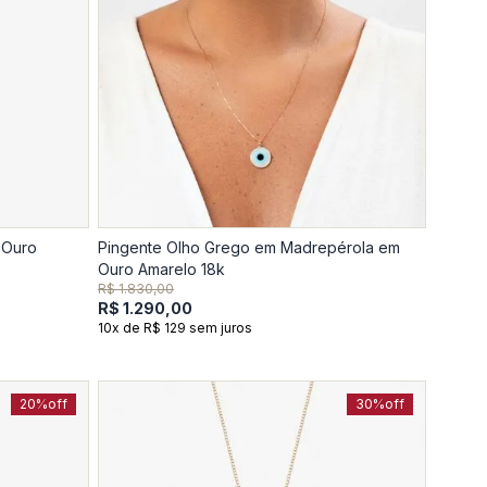
 Ouro
Pingente Olho Grego em Madrepérola em
Ouro Amarelo 18k
R$ 1.830,00
R$ 1.290,00
10x de R$ 129 sem juros
20%
off
30%
off