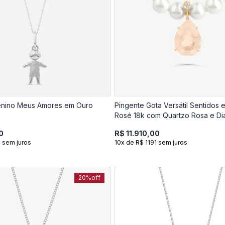
enino Meus Amores em Ouro
Pingente Gota Versátil Sentidos
Rosé 18k 
0
R$ 11.910,00
 sem juros
10x de R$ 1191 sem juros
20%
off