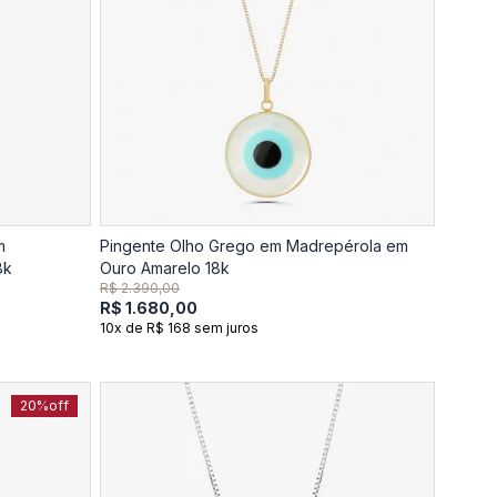
m
Pingente Olho Grego em Madrepérola em
8k
Ouro Amarelo 18k
R$ 2.390,00
R$ 1.680,00
10x de R$ 168 sem juros
20%
off