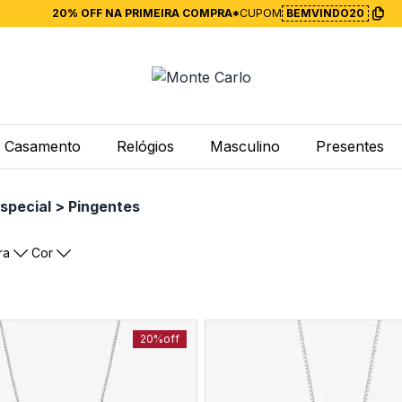
20% OFF NA PRIMEIRA COMPRA*
CUPOM
BEMVINDO20
Casamento
Relógios
Masculino
Presentes
special > Pingentes
ra
Cor
20%
off