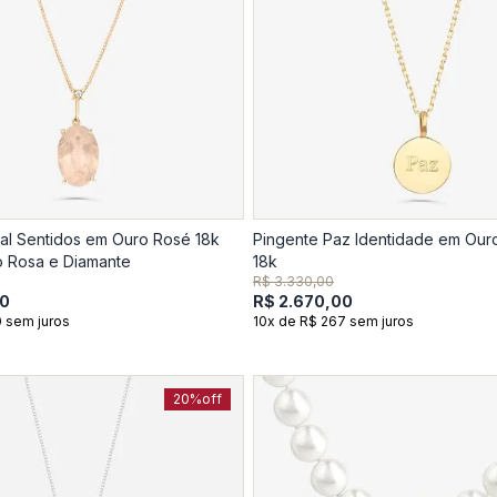
al Sentidos em Ouro Rosé 18k
Pingente Paz Identidade em Our
 Rosa e Diamante
18k
R$ 3.330,00
00
R$ 2.670,00
 sem juros
10x de R$ 267 sem juros
20%
off