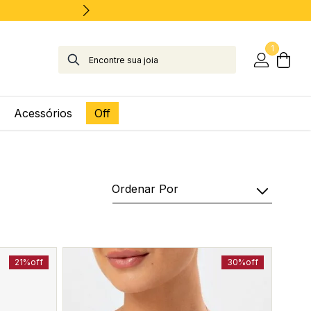
1
Acessórios
Off
Ordenar Por
21%
off
30%
off