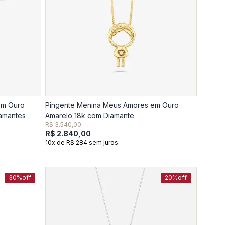
 em Ouro
Pingente Menina Meus Amores em Ouro
com Quartzo Rosa e Diamantes
Amarelo 18k com Diamante
R$ 3.540,00
R$ 2.840,00
10x de R$ 284 sem juros
30%
off
20%
off