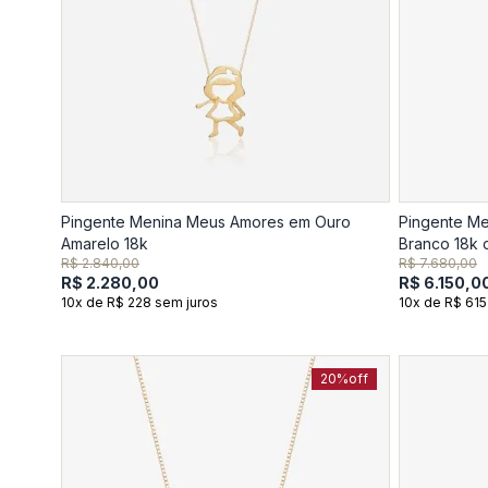
Pingente Menina Meus Amores em Ouro
Pingente M
Amarelo 18k
Branco 18k 
R$ 2.840,00
R$ 7.680,00
R$ 2.280,00
R$ 6.150,0
10x de R$ 228 sem juros
10x de R$ 615
20%
off