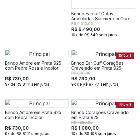
Brinco Earcuff Gotas
Articuladas Summer em Ouro
Amarelo 18k
R$ 9.310,00
R$ 6.490,00
10x de R$ 649 sem juros
15%
off
Brinco Amore em Prata 925
Brinco Ear Cuff Corações
com Pedra Rosa e Incolor
Cravejado em Prata 925
R$ 930,00
R$ 730,00
R$ 790,00
9x de R$ 81.11 sem juros
9x de R$ 87.77 sem juros
16%
off
Brinco Amore em Prata 925
Brinco Corações Cravejado
com Pedra Incolor
em Prata 925
R$ 1.280,00
R$ 730,00
R$ 1.080,00
9x de R$ 81.11 sem juros
10x de R$ 108 sem juros