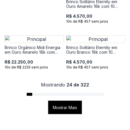
Brinco Solitário Eternity em
Ouro Amarelo 18k com 10
Pontos de Diamante
R$ 4.570,00
10x de R$ 457 sem juros
Brinco Orgânico Midi Energia
Brinco Solitário Eternity em
em Ouro Amarelo 18k com
Ouro Branco 18k com 10
Rose de France e 5 Pontos de
Pontos de Diamante
Diamantes
R$ 22.250,00
R$ 4.570,00
10x de R$ 2225 sem juros
10x de R$ 457 sem juros
Mostrando
24 de 322
Mostrar Mais