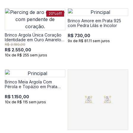
20%
off
Brinco Amore em Prata 925
com Pedra Lilás e Incolor
Brinco Argola Única Coração
R$ 730,00
Identidade em Ouro Amarelo
9x de R$ 81.11 sem juros
18k
R$ 3.180,00
R$ 2.550,00
10x de R$ 255 sem juros
Brinco Meia Argola Com
Pérola e Topázio em Prata
925
R$ 1.150,00
10x de R$ 115 sem juros