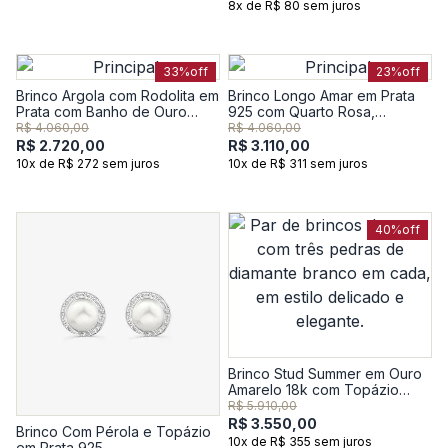
8x de R$ 80 sem juros
33%
off
23%
off
Brinco Argola com Rodolita em
Brinco Longo Amar em Prata
Prata com Banho de Ouro
925 com Quarto Rosa,
Amarelo 18K
Prasiolita e Safira
R$ 4.060,00
R$ 4.060,00
R$ 2.720,00
R$ 3.110,00
10x de R$ 272 sem juros
10x de R$ 311 sem juros
40%
off
Brinco Stud Summer em Ouro
Amarelo 18k com Topázio
Incolor
R$ 5.910,00
R$ 3.550,00
Brinco Com Pérola e Topázio
10x de R$ 355 sem juros
em Prata 925