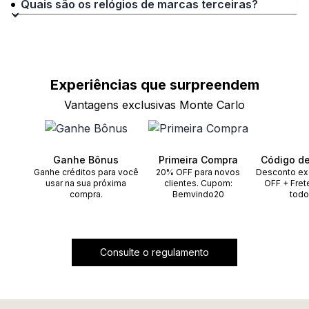
Quais são os relógios de marcas terceiras?
Experiências que
surpreendem
Vantagens exclusivas Monte Carlo
Ganhe Bônus
Primeira Compra
Código d
Ganhe créditos para você
20% OFF para novos
Desconto ex
usar na sua próxima
clientes. Cupom:
OFF + Fret
compra.
Bemvindo20
todo
Consulte o regulamento