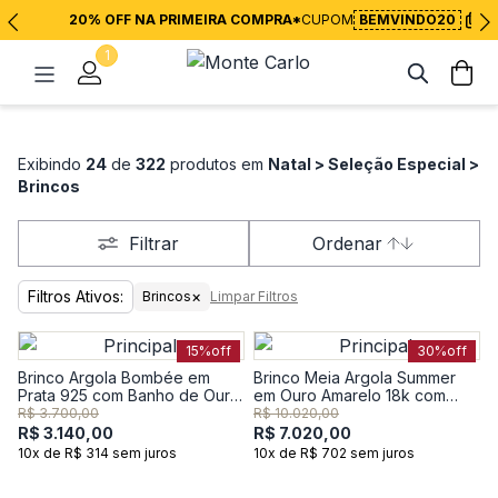
20% OFF NA PRIMEIRA COMPRA*
CUPOM
BEMVINDO20
1
Exibindo
24
de
322
produtos em
Natal > Seleção Especial >
Brincos
Filtrar
Ordenar
Filtros Ativos:
×
Brincos
Limpar Filtros
15%
off
30%
off
Brinco Argola Bombée em
Brinco Meia Argola Summer
Prata 925 com Banho de Ouro
em Ouro Amarelo 18k com
Amarelo 18k
Topázio Incolor
R$ 3.700,00
R$ 10.020,00
R$ 3.140,00
R$ 7.020,00
10x de R$ 314 sem juros
10x de R$ 702 sem juros