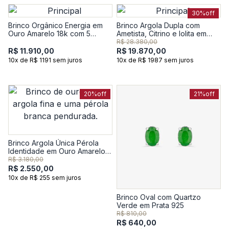
30%
off
Brinco Orgânico Energia em
Brinco Argola Dupla com
Ouro Amarelo 18k com 5
Ametista, Citrino e Iolita em
Pontos de Diamantes
Ouro Amarelo 18k
R$ 28.380,00
R$ 11.910,00
R$ 19.870,00
10x de R$ 1191 sem juros
10x de R$ 1987 sem juros
20%
off
21%
off
Brinco Argola Única Pérola
Identidade em Ouro Amarelo
18k
R$ 3.180,00
R$ 2.550,00
10x de R$ 255 sem juros
Brinco Oval com Quartzo
Verde em Prata 925
R$ 810,00
R$ 640,00