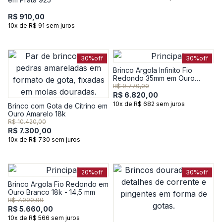
R$ 910,00
10x de R$ 91 sem juros
30%
off
30%
off
Brinco Argola Infinito Fio
Redondo 35mm em Ouro
Amarelo 18k - 35,6 mm
R$ 9.770,00
R$ 6.820,00
10x de R$ 682 sem juros
Brinco com Gota de Citrino em
Ouro Amarelo 18k
R$ 10.420,00
R$ 7.300,00
10x de R$ 730 sem juros
20%
off
30%
off
Brinco Argola Fio Redondo em
Ouro Branco 18k - 14,5 mm
R$ 7.090,00
R$ 5.660,00
10x de R$ 566 sem juros