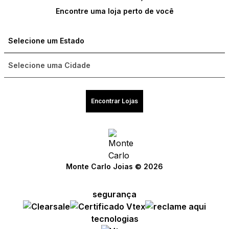
Encontre uma loja perto de você
Encontrar Lojas
Compre com um Embaixador
Compre com um Embaixador
Compre com um Embaixador
Compre com um Embaixador
Compre com um Embaixador
Compre com um Embaixador
Compre com um Embaixador
Compre com um Embaixador
Compre com um Embaixador
Compre com um Embaixador
Monte Carlo Joias © 2026
Consulte seu pedido
Consulte seu pedido
Consulte seu pedido
Consulte seu pedido
Consulte seu pedido
Consulte seu pedido
Consulte seu pedido
Consulte seu pedido
Consulte seu pedido
Consulte seu pedido
segurança
Solicite troca ou devolução
Solicite troca ou devolução
Solicite troca ou devolução
Solicite troca ou devolução
Solicite troca ou devolução
Solicite troca ou devolução
Solicite troca ou devolução
Solicite troca ou devolução
Solicite troca ou devolução
Solicite troca ou devolução
tecnologias
Conheça o Bônus MC
Conheça o Bônus MC
Conheça o Bônus MC
Conheça o Bônus MC
Conheça o Bônus MC
Conheça o Bônus MC
Conheça o Bônus MC
Conheça o Bônus MC
Conheça o Bônus MC
Conheça o Bônus MC