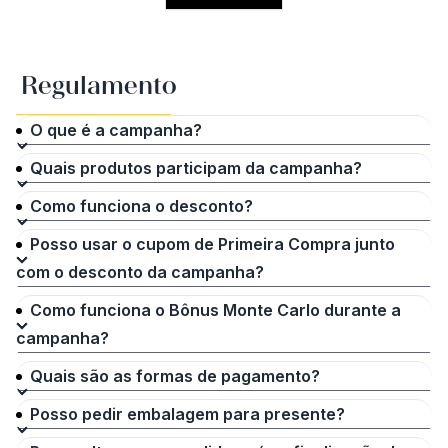
Regulamento
O que é a campanha?
Quais produtos participam da campanha?
Como funciona o desconto?
Posso usar o cupom de Primeira Compra junto
com o desconto da campanha?
Como funciona o Bônus Monte Carlo durante a
campanha?
Quais são as formas de pagamento?
Posso pedir embalagem para presente?