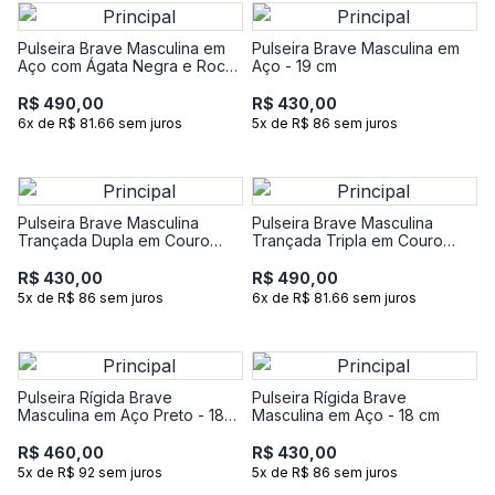
Pulseira Brave Masculina em
Pulseira Brave Masculina em
Aço com Ágata Negra e Rocha
Aço - 19 cm
Vulcânica - 22 cm
R$ 490,00
R$ 430,00
6x de R$ 81.66 sem juros
5x de R$ 86 sem juros
Pulseira Brave Masculina
Pulseira Brave Masculina
Trançada Dupla em Couro
Trançada Tripla em Couro
Preto com Aço - 20 cm
Marrom com Aço Preto - 20
cm
R$ 430,00
R$ 490,00
5x de R$ 86 sem juros
6x de R$ 81.66 sem juros
Pulseira Rígida Brave
Pulseira Rígida Brave
Masculina em Aço Preto - 18
Masculina em Aço - 18 cm
cm
R$ 460,00
R$ 430,00
5x de R$ 92 sem juros
5x de R$ 86 sem juros