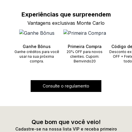
Experiências que
surpreendem
Vantagens exclusivas Monte Carlo
Ganhe Bônus
Primeira Compra
Código d
Ganhe créditos para você
20% OFF para novos
Desconto ex
usar na sua próxima
clientes. Cupom:
OFF + Fret
compra.
Bemvindo20
todo
Consulte o regulamento
Que bom que você veio!
Cadastre-se na nossa lista VIP e receba primeiro