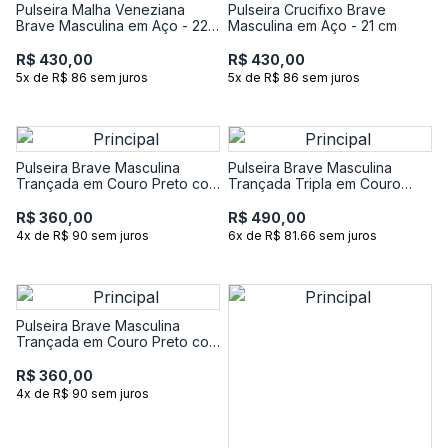
Pulseira Malha Veneziana
Pulseira Crucifixo Brave
Brave Masculina em Aço - 22
Masculina em Aço - 21 cm
cm
R$ 430,00
R$ 430,00
5x de R$ 86 sem juros
5x de R$ 86 sem juros
Pulseira Brave Masculina
Pulseira Brave Masculina
Trançada em Couro Preto com
Trançada Tripla em Couro
Aço Preto - 20 cm
Preto com Aço Preto - 20 cm
R$ 360,00
R$ 490,00
4x de R$ 90 sem juros
6x de R$ 81.66 sem juros
Pulseira Brave Masculina
Trançada em Couro Preto com
Aço Preto - 20 cm
R$ 360,00
4x de R$ 90 sem juros