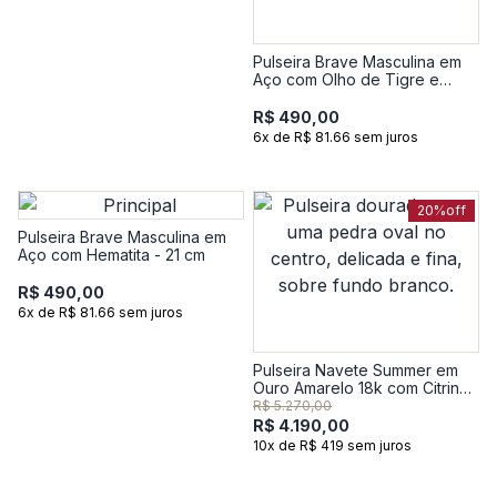
Pulseira Brave Masculina em
Aço com Olho de Tigre e
Rocha Vulcânica - 22 cm
R$ 490,00
6x de R$ 81.66 sem juros
20%
off
Pulseira Brave Masculina em
Aço com Hematita - 21 cm
R$ 490,00
6x de R$ 81.66 sem juros
Pulseira Navete Summer em
Ouro Amarelo 18k com Citrino
- 18,5 cm
R$ 5.270,00
R$ 4.190,00
10x de R$ 419 sem juros