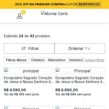
20% OFF NA PRIMEIRA COMPRA*
CUPOM
BEMVINDO20
1
Exibindo
24
de
42
produtos
Filtrar
Ordenar
Filtros Ativos:
×
×
×
Colares
Masculino
Unissex
Limpar Filtros
Escapulário Sagrado Coração
Escapulário Sagrado Coração
de Jesus e Nossa Senhora do
de Jesus e Nossa Senhora do
Carmo em Ouro Amarelo 18k
Carmo em Ouro Amarelo 18k
R$ 4.590,00
R$ 6.890,00
10x de R$ 459 sem juros
10x de R$ 689 sem juros