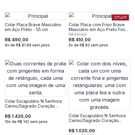
21%
off
Colar Placa Brave Masculino
Colar Placa com Friso Brave
em Aço Preto - 55 cm
Masculino em Aço Preto Fosco
- 60 cm
R$ 520,00
R$ 490,00
R$ 410,00
6x de R$ 81.66 sem juros
5x de R$ 82 sem juros
Colar Escapulário N Senhora
Carmo/Sagrado Coração
Jesus em Prata 925
Colar Escapulário N Senhora
R$ 1.420,00
Carmo/Sagrado Coração
10x de R$ 142 sem juros
Jesus em Prata 925
R$ 1.020,00