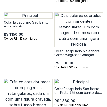
10x de R$ 102 sem juros
Colar Escapulário São Bento
em Prata 925
R$ 1.150,00
10x de R$ 115 sem juros
Colar Escapulário N Senhora
Carmo/Sagrado Coração
Jesus em Prata 925 com
Banho de Ouro Amarelo 18k
R$ 1.610,00
10x de R$ 161 sem juros
Colar Escapulário São Bento
em Prata 925 com banho de
Ouro amarelo 18k
R$ 1.380,00
10x de R$ 138 sem juros