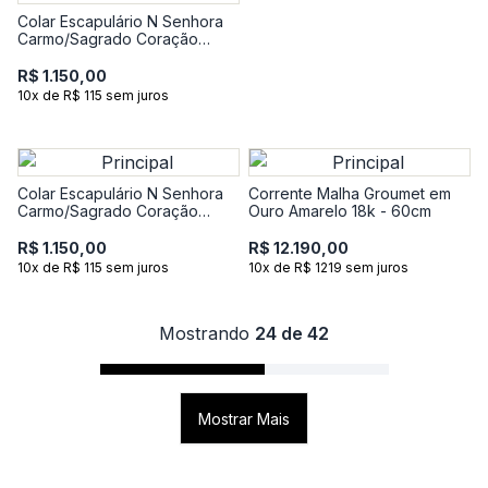
Colar Escapulário N Senhora
Carmo/Sagrado Coração
Jesus em Prata 925 com
banho de Ouro Amarelo 18k
R$ 1.150,00
10x de R$ 115 sem juros
Colar Escapulário N Senhora
Corrente Malha Groumet em
Carmo/Sagrado Coração
Ouro Amarelo 18k - 60cm
Jesus em Prata 925
R$ 1.150,00
R$ 12.190,00
10x de R$ 115 sem juros
10x de R$ 1219 sem juros
Mostrando
24 de 42
Mostrar Mais