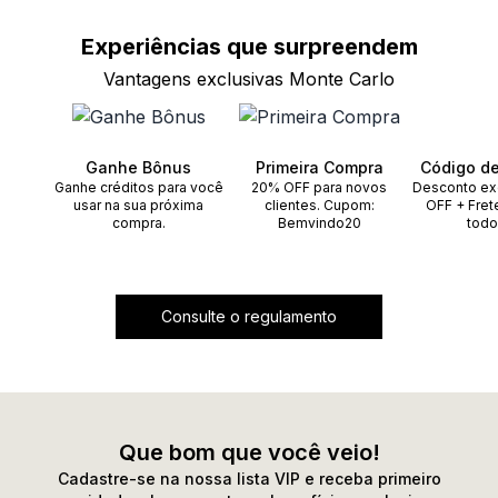
Experiências que
surpreendem
Vantagens exclusivas Monte Carlo
Ganhe Bônus
Primeira Compra
Código d
Ganhe créditos para você
20% OFF para novos
Desconto ex
usar na sua próxima
clientes. Cupom:
OFF + Fret
compra.
Bemvindo20
todo
Consulte o regulamento
Que bom que você veio!
Cadastre-se na nossa lista VIP e receba primeiro