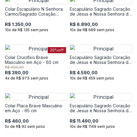
Colar Escapulário N Senhora
Escapulário Sagrado Coração
Carmo/Sagrado Coração
de Jesus e Nossa Senhora do
Jesus em Prata 925 com
Carmo em Ouro Amarelo 18k
Banho de Ouro Amarelo 18k
R$ 1.350,00
R$ 6.890,00
10x de R$ 135 sem juros
10x de R$ 689 sem juros
20%
off
Colar Crucifixo Brave
Escapulário Sagrado Coração
Masculino em Aço - 60 cm
de Jesus e Nossa Senhora do
Carmo em Ouro Branco 18k
R$ 490,00
R$ 390,00
R$ 4.590,00
4x de R$ 97.5 sem juros
10x de R$ 459 sem juros
Colar Placa Brave Masculino
Escapulário Sagrado Coração
em Aço - 65 cm
de Jesus e Nossa Senhora do
Carmo em Ouro Amarelo 18k
R$ 460,00
R$ 11.490,00
5x de R$ 92 sem juros
10x de R$ 1149 sem juros