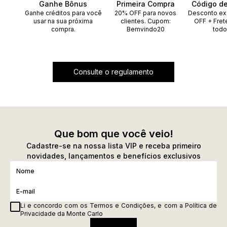
Ganhe Bônus
Primeira Compra
Código d
Ganhe créditos para você
20% OFF para novos
Desconto ex
usar na sua próxima
clientes. Cupom:
OFF + Fret
compra.
Bemvindo20
todo
Consulte o regulamento
Que bom que você veio!
Cadastre-se na nossa lista VIP e receba primeiro
novidades, lançamentos e benefícios exclusivos
Li e concordo com os
Termos e Condições
, e com a
Política de
Privacidade
da Monte Carlo