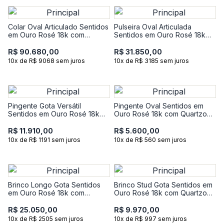
Colar Oval Articulado Sentidos
Pulseira Oval Articulada
em Ouro Rosé 18k com
Sentidos em Ouro Rosé 18k
Quartzo Rosa e Diamantes -
com Quartzo Rosa e
42 cm
Diamantes - 18 cm
R$ 90.680,00
R$ 31.850,00
10x de R$ 9068 sem juros
10x de R$ 3185 sem juros
Pingente Gota Versátil
Pingente Oval Sentidos em
Sentidos em Ouro Rosé 18k
Ouro Rosé 18k com Quartzo
com Quartzo Rosa e
Rosa e Diamante
Diamantes
R$ 11.910,00
R$ 5.600,00
10x de R$ 1191 sem juros
10x de R$ 560 sem juros
Brinco Longo Gota Sentidos
Brinco Stud Gota Sentidos em
em Ouro Rosé 18k com
Ouro Rosé 18k com Quartzo
Quartzo Rosa e Diamantes
Rosa e Diamantes
R$ 25.050,00
R$ 9.970,00
10x de R$ 2505 sem juros
10x de R$ 997 sem juros