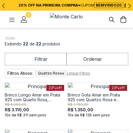
20% OFF NA PRIMEIRA COMPRA*
CUPOM
BEMVINDO20
1
Joias
Exibindo
22
de
22
produtos
Filtrar
Ordenar
Filtros Ativos:
×
Quartzo Rosa
Limpar Filtros
23%
off
23%
off
Brinco Longo Amar em Prata
Brinco Gota Amar em Prata
925 com Quarto Rosa,
925 com Quartzo Rosa e
Prasiolita e Safira
Safira
R$ 4.060,00
R$ 1.760,00
R$ 3.110,00
R$ 1.350,00
10x de R$ 311 sem juros
10x de R$ 135 sem juros