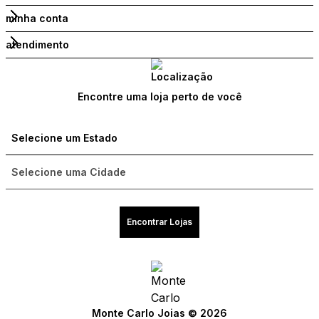
minha conta
atendimento
Encontre uma loja perto de você
Encontrar Lojas
Compre com um Embaixador
Compre com um Embaixador
Compre com um Embaixador
Compre com um Embaixador
Compre com um Embaixador
Compre com um Embaixador
Monte Carlo Joias © 2026