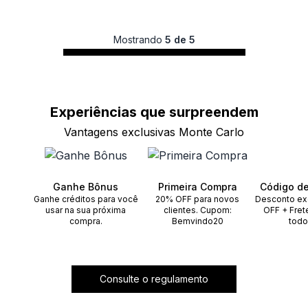
Mostrando
5 de 5
Experiências que
surpreendem
Vantagens exclusivas Monte Carlo
Ganhe Bônus
Primeira Compra
Código d
Ganhe créditos para você
20% OFF para novos
Desconto ex
usar na sua próxima
clientes. Cupom:
OFF + Fret
compra.
Bemvindo20
todo
Consulte o regulamento