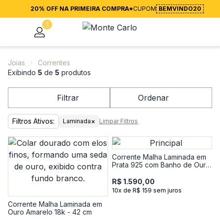
20% OFF NA PRIMEIRA COMPRA*
CUPOM
BEMVINDO20
1
Joias
Correntes
Exibindo
5
de
5
produtos
Filtrar
Ordenar
Filtros Ativos:
×
Laminada
Limpar Filtros
Corrente Malha Laminada em
Prata 925 com Banho de Ouro
Amarelo 18k - 45 cm
R$ 1.590,00
10x de R$ 159 sem juros
Corrente Malha Laminada em
Ouro Amarelo 18k - 42 cm